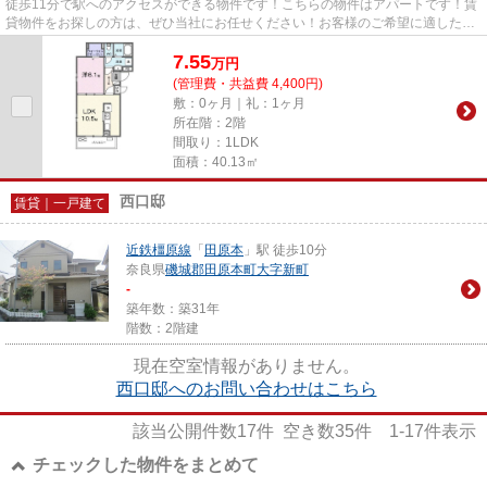
徒歩11分で駅へのアクセスができる物件です！こちらの物件はアパートです！賃
貸物件をお探しの方は、ぜひ当社にお任せください！お客様のご希望に適した物
件やニーズに合わせた物件の...
7.55
万
円
(管理費・共益費 4,400円)
敷：0ヶ月｜礼：1ヶ月
所在階：2階
間取り：1LDK
面積：40.13㎡
西口邸
賃貸｜一戸建て
近鉄橿原線
「
田原本
」駅 徒歩10分
奈良県
磯城郡田原本町
大字新町
-
築年数：築31年
階数：2階建
現在空室情報がありません。
西口邸へのお問い合わせはこちら
該当公開件数
17
件 空き数
35
件
1-17
件表示
チェックした物件をまとめて