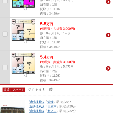
所在階：1階
間取り：1LDK
面積：34.49㎡
5.5
万
円
(管理費・共益費 3,000円)
敷：0ヶ月｜礼：1ヶ月
所在階：1階
間取り：1LDK
面積：34.49㎡
5.4
万
円
(管理費・共益費 3,000円)
敷：0ヶ月｜礼：5.4万円
所在階：2階
間取り：1LDK
面積：34.49㎡
Ｃｒｅｓｔ 倭
賃貸｜アパート
近鉄橿原線
「
笠縫
」駅 徒歩9分
近鉄橿原線
「
田原本
」駅 徒歩20分
近鉄橿原線
「
新ノ口
」駅 徒歩32分