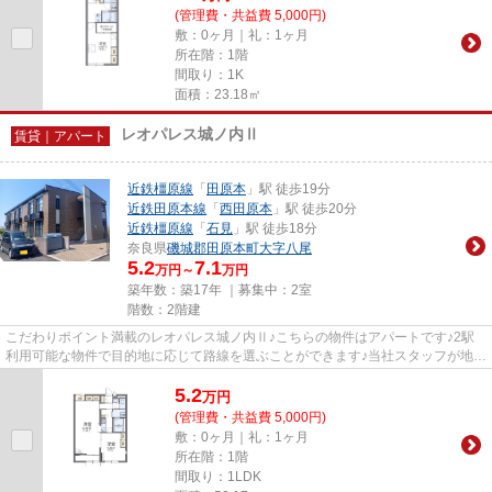
(管理費・共益費 5,000円)
敷：0ヶ月｜礼：1ヶ月
所在階：1階
間取り：1K
面積：23.18㎡
レオパレス城ノ内Ⅱ
賃貸｜アパート
近鉄橿原線
「
田原本
」駅 徒歩19分
近鉄田原本線
「
西田原本
」駅 徒歩20分
近鉄橿原線
「
石見
」駅 徒歩18分
奈良県
磯城郡田原本町
大字八尾
5.2
7.1
万円～
万円
築年数：築17年 ｜募集中：
2室
階数：2階建
こだわりポイント満載のレオパレス城ノ内Ⅱ♪こちらの物件はアパートです♪2駅
利用可能な物件で目的地に応じて路線を選ぶことができます♪当社スタッフが地域
の賃貸情報をご提供いたします...
5.2
万
円
(管理費・共益費 5,000円)
敷：0ヶ月｜礼：1ヶ月
所在階：1階
間取り：1LDK