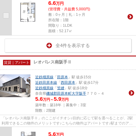
6.6
万
円
(管理費・共益費 5,000円)
敷：0ヶ月｜礼：1ヶ月
所在階：1階
間取り：1LDK
面積：52.17㎡
全4件を表示する
レオパレス南阪手Ⅱ
賃貸｜アパート
近鉄橿原線
「
田原本
」駅 徒歩15分
近鉄田原本線
「
西田原本
」駅 徒歩17分
近鉄橿原線
「
笠縫
」駅 徒歩18分
奈良県
磯城郡田原本町
大字阪手
７７０－４
5.6
5.9
万円～
万円
築年数：築18年 ｜募集中：
3室
階数：2階建
「レオパレス南阪手Ⅱ」のここがイチオシ♪目的に応じて駅を選べることが、2駅
利用できるこの物件のメリットです♪こちらの物件はアパートです♪駅までのアク
セスが良い、徒歩15分のところ...
5.6
万
円