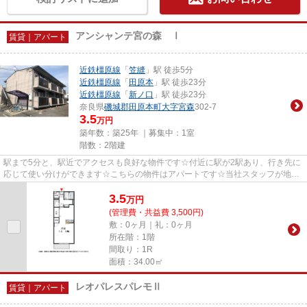
アンシャンテ宮の森 Ⅰ
賃貸｜アパート
近鉄橿原線
「
笠縫
」駅 徒歩5分
近鉄橿原線
「
田原本
」駅 徒歩23分
近鉄橿原線
「
新ノ口
」駅 徒歩23分
奈良県
磯城郡田原本町
大字宮森
302-7
3.5
万円
築年数：築25年 ｜募集中：
1室
階数：2階建
駅まで5分と、駅近でアクセスも良好な物件です☆付近に駅が2駅あり、行き先に
応じて使い分けができます☆こちらの物件はアパートです☆当社スタッフが地域
の賃貸情報をご提供いたします☆...
3.5
万
円
(管理費・共益費 3,500円)
敷：0ヶ月｜礼：0ヶ月
所在階：1階
間取り：1R
面積：34.00㎡
レオパレスパレモⅡ
賃貸｜アパート