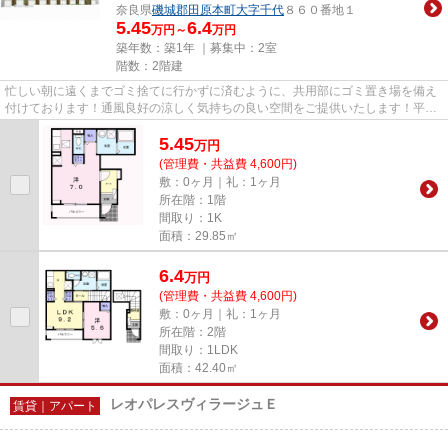
奈良県
磯城郡田原本町
大字千代
８６０番地１
5.45
6.4
万円～
万円
築年数：築1年 ｜募集中：
2室
階数：2階建
忙しい朝に遠くまでゴミ捨てに行かずに済むように、共用部にゴミ置き場を備え
付けております！通風良好の涼しく気持ちの良い空間をご提供いたします！平坦
な場所にあるアパートなら毎...
5.45
万
円
(管理費・共益費 4,600円)
敷：0ヶ月｜礼：1ヶ月
所在階：1階
間取り：1K
面積：29.85㎡
6.4
万
円
(管理費・共益費 4,600円)
敷：0ヶ月｜礼：1ヶ月
所在階：2階
間取り：1LDK
面積：42.40㎡
レオパレスヴィラージュＥ
賃貸｜アパート