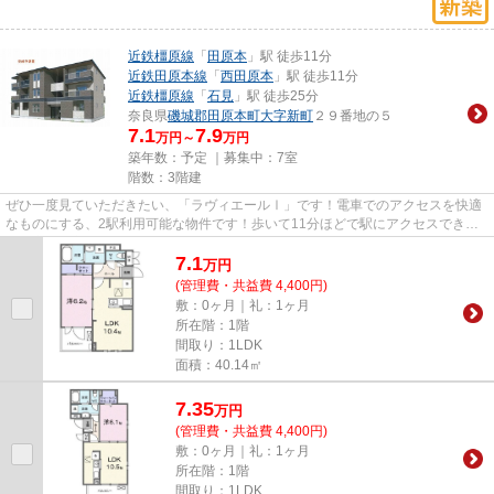
近鉄橿原線
「
田原本
」駅 徒歩11分
近鉄田原本線
「
西田原本
」駅 徒歩11分
近鉄橿原線
「
石見
」駅 徒歩25分
奈良県
磯城郡田原本町
大字新町
２９番地の５
7.1
7.9
万円～
万円
築年数：予定 ｜募集中：
7室
階数：3階建
ぜひ一度見ていただきたい、「ラヴィエールⅠ」です！電車でのアクセスを快適
なものにする、2駅利用可能な物件です！歩いて11分ほどで駅にアクセスでき
る、立地の良さも魅力の物件です...
7.1
万
円
(管理費・共益費 4,400円)
敷：0ヶ月｜礼：1ヶ月
所在階：1階
間取り：1LDK
面積：40.14㎡
7.35
万
円
(管理費・共益費 4,400円)
敷：0ヶ月｜礼：1ヶ月
所在階：1階
間取り：1LDK