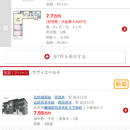
面積：40.13㎡
7.7
万
円
(管理費・共益費 4,400円)
敷：0ヶ月｜礼：1ヶ月
所在階：1階
間取り：1LDK
面積：45.80㎡
全7件を表示する
ラヴィエールⅡ
賃貸｜アパート
近鉄橿原線
「
田原本
」駅 徒歩11分
近鉄田原本線
「
西田原本
」駅 徒歩11分
奈良県
磯城郡田原本町
大字新町
２９番地の５
7.55
万円
築年数：予定 ｜募集中：
1室
階数：3階建