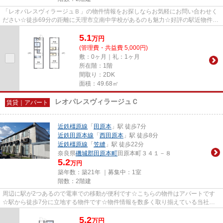
「レオパレスヴィラージュＢ」の物件情報をお探しならお気軽にお問い合わせく
ださい☆徒歩69分の距離に天理市立南中学校があるのも魅力☆好評の駅近物件と
なっており、駅より徒歩7分に立...
5.1
万
円
(管理費・共益費 5,000円)
敷：0ヶ月｜礼：1ヶ月
所在階：1階
間取り：2DK
面積：49.68㎡
レオパレスヴィラージュＣ
賃貸｜アパート
近鉄橿原線
「
田原本
」駅 徒歩7分
近鉄田原本線
「
西田原本
」駅 徒歩8分
近鉄橿原線
「
笠縫
」駅 徒歩22分
奈良県
磯城郡田原本町
田原本町３４１－８
5.2
万円
築年数：築21年 ｜募集中：
1室
階数：2階建
周辺に駅が2つあるので電車での移動が便利です☆こちらの物件はアパートです
☆駅から徒歩7分に立地する物件です☆物件情報を数多く取り揃えている当社
は、お客様のライフスタイルに適した...
5.2
万
円