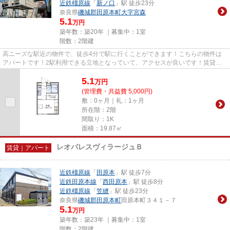
近鉄橿原線
「
新ノ口
」駅 徒歩23分
奈良県
磯城郡田原本町
大字宮森
5.1
万円
築年数：築20年 ｜募集中：
1室
階数：2階建
高ニーズな駅近の物件で、徒歩4分で駅に行くことができます！こちらの物件は
アパートです！2駅利用できる立地となっていて、アクセスが良いです！賃貸情
報でお困りの方は、当社にご連...
5.1
万
円
(管理費・共益費 5,000円)
敷：0ヶ月｜礼：1ヶ月
所在階：2階
間取り：1K
面積：19.87㎡
レオパレスヴィラージュＢ
賃貸｜アパート
近鉄橿原線
「
田原本
」駅 徒歩7分
近鉄田原本線
「
西田原本
」駅 徒歩8分
近鉄橿原線
「
笠縫
」駅 徒歩23分
奈良県
磯城郡田原本町
田原本町３４１－７
5.1
万円
築年数：築23年 ｜募集中：
1室
階数：2階建