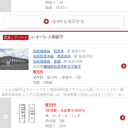
間取り：1K
面積：19.87㎡
全4件を表示する
レオパレス南阪手
賃貸｜アパート
近鉄橿原線
「
田原本
」駅 徒歩17分
近鉄田原本線
「
西田原本
」駅 徒歩20分
近鉄橿原線
「
笠縫
」駅 徒歩19分
奈良県
磯城郡田原本町
大字阪手
6
万円
築年数：築19年 ｜募集中：
1室
階数：2階建
こちらの物件はアパートです！2駅利用可能でアクセスの良いアパートです！磯
城郡田原本町エリアの賃貸物件探しは、地域密着の当社にお任せください！近鉄
橿原線田原本周辺の物件多数！...
6
万
円
(管理費・共益費 5,000円)
敷：0ヶ月｜礼：1ヶ月
所在階：1階
間取り：2DK