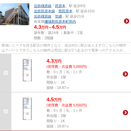
近鉄橿原線
「
田原本
」駅 徒歩8分
近鉄田原本線
「
西田原本
」駅 徒歩10分
近鉄橿原線
「
笠縫
」駅 徒歩21分
奈良県
磯城郡田原本町
郭内
4.3
4.5
万円～
万円
築年数：築24年 ｜募集中：
2室
階数：2階建
根強いニーズを誇る駅近の物件となり、徒歩8分に駅があります◎こちらの物件
はアパートです◎こちらの物件は周辺に駅が2つあるので電車へのアクセスが便
利な物件です◎磯城郡田原本町にあ...
4.3
万
円
(管理費・共益費 5,000円)
敷：0ヶ月｜礼：1ヶ月
所在階：1階
間取り：1K
面積：19.87㎡
4.5
万
円
(管理費・共益費 5,000円)
敷：0ヶ月｜礼：1ヶ月
所在階：2階
間取り：1K
面積：19.87㎡