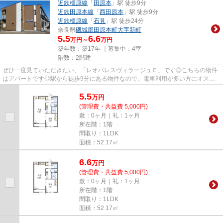
近鉄橿原線
「
田原本
」駅 徒歩9分
近鉄田原本線
「
西田原本
」駅 徒歩9分
近鉄橿原線
「
石見
」駅 徒歩24分
奈良県
磯城郡田原本町
大字新町
5.5
6.6
万円～
万円
築年数：築17年 ｜募集中：
4室
階数：2階建
ぜひ一度見ていただきたい、「レオパレスヴィラージュＥ」です◎こちらの物件
はアパートです◎駅から徒歩9分にある物件なので、電車利用が多い方にオスス
メです◎2駅利用できる場所にあり...
5.5
万
円
(管理費・共益費 5,000円)
敷：0ヶ月｜礼：1ヶ月
所在階：1階
間取り：1LDK
面積：52.17㎡
6.6
万
円
(管理費・共益費 5,000円)
敷：0ヶ月｜礼：1ヶ月
所在階：1階
間取り：1LDK
面積：52.17㎡