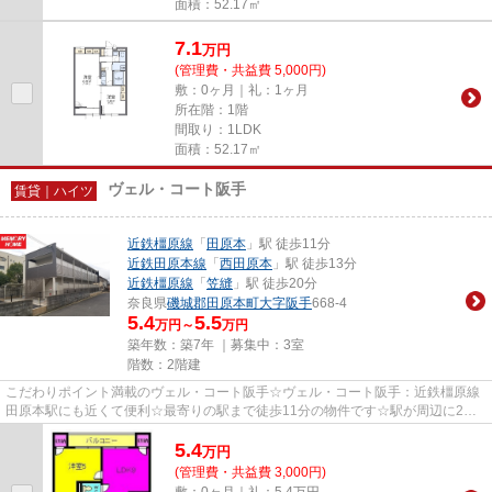
面積：52.17㎡
7.1
万
円
(管理費・共益費 5,000円)
敷：0ヶ月｜礼：1ヶ月
所在階：1階
間取り：1LDK
面積：52.17㎡
ヴェル・コート阪手
賃貸｜ハイツ
近鉄橿原線
「
田原本
」駅 徒歩11分
近鉄田原本線
「
西田原本
」駅 徒歩13分
近鉄橿原線
「
笠縫
」駅 徒歩20分
奈良県
磯城郡田原本町
大字阪手
668-4
5.4
5.5
万円～
万円
築年数：築7年 ｜募集中：
3室
階数：2階建
こだわりポイント満載のヴェル・コート阪手☆ヴェル・コート阪手：近鉄橿原線
田原本駅にも近くて便利☆最寄りの駅まで徒歩11分の物件です☆駅が周辺に2つ
あるので行動範囲が広がります☆当...
5.4
万
円
(管理費・共益費 3,000円)
敷：0ヶ月｜礼：5.4万円