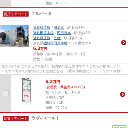
面積：49.20㎡
アルバーダ
賃貸｜アパート
近鉄橿原線
「
田原本
」駅 徒歩3分
近鉄田原本線
「
西田原本
」駅 徒歩3分
近鉄橿原線
「
笠縫
」駅 徒歩21分
奈良県
磯城郡田原本町
２３０番地の４
6.3
万円
築年数：築1年未満 ｜募集中：
1室
階数：3階建
徒歩3分で駅にアクセス可能な、魅力的な駅近物件です！こちらの物件はアパー
トです！電車での移動がより便利になる、2駅利用可能なアパートです！令和7年
築のコチラの物件は、落ち着き...
6.3
万
円
(管理費・共益費 4,600円)
敷：0ヶ月｜礼：1ヶ月
所在階：3階
間取り：1K
面積：27.02㎡
ラヴィエールⅠ
賃貸｜アパート