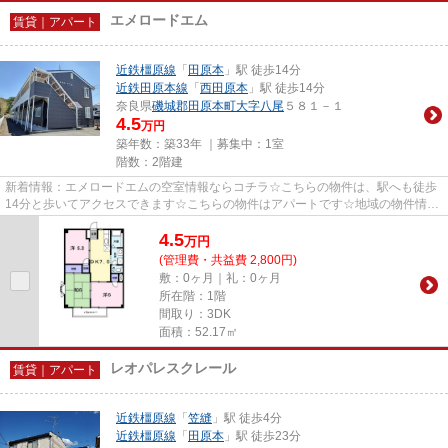
エメロードエム
賃貸｜アパート
近鉄橿原線
「
田原本
」駅 徒歩14分
近鉄田原本線
「
西田原本
」駅 徒歩14分
奈良県
磯城郡田原本町
大字八尾
５８１－１
4.5
万円
築年数：築33年 ｜募集中：
1室
階数：2階建
新着情報：エメロードエムの空室情報ならコチラ☆こちらの物件は、駅へも徒歩
14分と歩いてアクセスできます☆こちらの物件はアパートです☆地域の物件情報
を数多く集めました☆お客様に合...
4.5
万
円
(管理費・共益費 2,800円)
敷：0ヶ月｜礼：0ヶ月
所在階：1階
間取り：3DK
面積：52.17㎡
レオパレスクレール
賃貸｜アパート
近鉄橿原線
「
笠縫
」駅 徒歩4分
近鉄橿原線
「
田原本
」駅 徒歩23分