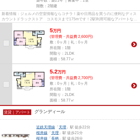
築年数：築21年 ｜募集中：
2室
階数：2階建
新着情報：ジェルメの空室情報ならコチラ！薬や日用品を買うのに便利なディス
カウントドラックストア コスモスまで175mです！2駅利用可能なアパートなの
で行動範囲も広がります！こち...
5
万
円
(管理費・共益費 2,600円)
敷：0ヶ月｜礼：0ヶ月
所在階：1階
間取り：2LDK
面積：58.77㎡
5.2
万
円
(管理費・共益費 2,700円)
敷：0ヶ月｜礼：0ヶ月
所在階：1階
間取り：2LDK
面積：58.77㎡
グランディール
賃貸｜アパート
近鉄天理線
「
天理
」駅 徒歩22分
桜井線
「
天理
」駅 徒歩21分
桜井線
「
長柄
」駅 徒歩26分