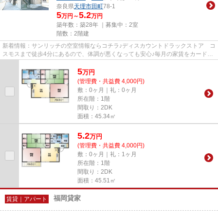
奈良県
天理市
田町
78-1
5
5.2
万円～
万円
築年数：築28年 ｜募集中：
2室
階数：2階建
新着情報：サンリッチの空室情報ならコチラ♪ディスカウントドラックストア コ
スモスまで徒歩4分にあるので、体調が悪くなっても安心♪毎月の家賃をカード決
済すると、どんどんポイント...
5
万
円
(管理費・共益費 4,000円)
敷：0ヶ月｜礼：0ヶ月
所在階：1階
間取り：2DK
面積：45.34㎡
5.2
万
円
(管理費・共益費 4,000円)
敷：0ヶ月｜礼：1ヶ月
所在階：1階
間取り：2DK
面積：45.51㎡
福岡貸家
賃貸｜アパート