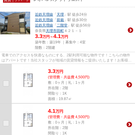
近鉄天理線
「
天理
」駅 徒歩24分
近鉄天理線
「
前栽
」駅 徒歩30分
近鉄天理線
「
二階堂
」駅 徒歩56分
奈良県
天理市
田町
４２１－１
3.3
4.1
万円～
万円
築年数：築19年 ｜募集中：
4室
階数：2階建
電車でのアクセスを快適なものにする、2駅利用可能な物件です！こちらの物件
はアパートです！当社スタッフが地域の賃貸情報をご提供いたします！お客様の
こだわりやご要望などございま...
3.3
万
円
(管理費・共益費 4,500円)
敷：0ヶ月｜礼：1ヶ月
所在階：2階
間取り：1K
面積：19.87㎡
4.1
万
円
(管理費・共益費 4,500円)
敷：0ヶ月｜礼：1ヶ月
所在階：2階
間取り：1K