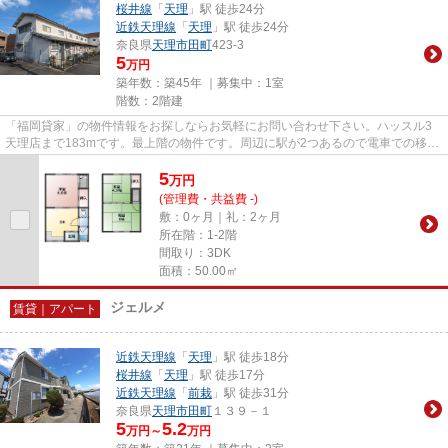
桜井線
「
天理
」駅 徒歩24分
近鉄天理線
「
天理
」駅 徒歩24分
奈良県
天理市
田町
423-3
5
万円
築年数：築45年 ｜募集中：
1室
階数：2階建
「福岡貸家」の物件情報をお探しならお気軽にお問い合わせ下さい。ハッスル3
天理店まで183mです。最上階の物件です。周辺に駅が2つあるので電車での移動
が便利です。当社は天理市にあ...
5
万
円
(管理費・共益費 -)
敷：0ヶ月｜礼：2ヶ月
所在階：1-2階
間取り：3DK
面積：50.00㎡
ジェルメ
賃貸｜アパート
近鉄天理線
「
天理
」駅 徒歩18分
桜井線
「
天理
」駅 徒歩17分
近鉄天理線
「
前栽
」駅 徒歩31分
奈良県
天理市
田町
１３９－１
5
5.2
万円～
万円