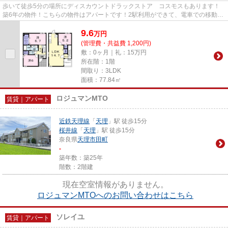
歩いて徒歩5分の場所にディスカウントドラックストア コスモスもあります！
築6年の物件！こちらの物件はアパートです！2駅利用ができて、電車での移動に
役立つ物件です！天理市にある...
9.6
万
円
(管理費・共益費 1,200円)
敷：0ヶ月｜礼：15万円
所在階：1階
間取り：3LDK
面積：77.84㎡
ロジュマンMTO
賃貸｜アパート
近鉄天理線
「
天理
」駅 徒歩15分
桜井線
「
天理
」駅 徒歩15分
奈良県
天理市
田町
-
築年数：築25年
階数：2階建
現在空室情報がありません。
ロジュマンMTOへのお問い合わせはこちら
ソレイユ
賃貸｜アパート