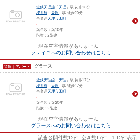
近鉄天理線
「
天理
」駅 徒歩20分
桜井線
「
天理
」駅 徒歩20分
奈良県
天理市
田町
-
築年数：築10年
階数：2階建
現在空室情報がありません。
ソレイユへのお問い合わせはこちら
グラース
賃貸｜アパート
近鉄天理線
「
天理
」駅 徒歩17分
桜井線
「
天理
」駅 徒歩17分
奈良県
天理市
田町
-
築年数：築20年
階数：2階建
現在空室情報がありません。
グラースへのお問い合わせはこちら
該当公開件数
12
件 空き数
17
件
1-12
件表示