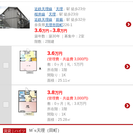
近鉄天理線
「
天理
」駅 徒歩23分
桜井線
「
天理
」駅 徒歩23分
近鉄天理線
「
前栽
」駅 徒歩32分
奈良県
天理市
田町
226-1
3.6
3.8
万円～
万円
築年数：築30年 ｜募集中：
2室
階数：2階建
3.6
万
円
(管理費・共益費 3,000円)
敷：0ヶ月｜礼：5万円
所在階：1階
間取り：1K
面積：25.11㎡
3.8
万
円
(管理費・共益費 3,000円)
敷：0ヶ月｜礼：3.8万円
所在階：1階
間取り：1K
面積：25.28㎡
M`s天理（田町）
賃貸｜ハイツ