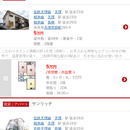
近鉄天理線
「
天理
」駅 徒歩23分
桜井線
「
天理
」駅 徒歩23分
桜井線
「
長柄
」駅 徒歩26分
奈良県
天理市
田町
265-9
5
万円
築年数：築39年 ｜募集中：
1室
階数：2階建
こだわりポイント満載のM`s天理（田町）。お手入れも簡単なエアコン付きの物
件で、温度管理が楽々。ご利用可能な駅が2駅あり、行き先に合わせ使い分けが
できます。物件の広さは38平米...
5
万
円
(管理費・共益費 -)
敷：0ヶ月｜礼：5万円
所在階：1階
間取り：2DK
面積：38.00㎡
サンリッチ
賃貸｜アパート
近鉄天理線
「
天理
」駅 徒歩16分
桜井線
「
天理
」駅 徒歩16分
近鉄天理線
「
前栽
」駅 徒歩33分