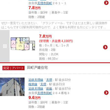
奈良県
天理市
田町
２６１－１
7.8
万円
築年数：築3年 ｜募集中：
1室
階数：2階建
ぜひ一度見ていただきたい、「グランディール」です◎まだまだ新しい築浅物件
はこちらです◎2駅利用可物件なので、よく電車を利用する方にピッタリですね
◎こちらの物件はアパートです◎天...
7.8
万
円
(管理費・共益費 4,100円)
敷：0ヶ月｜礼：1ヶ月
所在階：2階
間取り：2LDK
面積：66.33㎡
田町戸建住宅
賃貸｜アパート
近鉄天理線
「
天理
」駅 徒歩22分
桜井線
「
天理
」駅 徒歩21分
近鉄天理線
「
前栽
」駅 徒歩37分
奈良県
天理市
田町
２６４番地３
9.6
万円
築年数：築6年 ｜募集中：
1室
階数：2階建