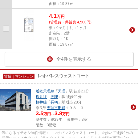
面積：19.87㎡
4.1
万
円
(管理費・共益費 4,500円)
敷：0ヶ月｜礼：1ヶ月
所在階：2階
間取り：1K
面積：19.87㎡
全4件を表示する
レオパレスウェストコート
賃貸｜マンション
近鉄天理線
「
天理
」駅 徒歩21分
桜井線
「
天理
」駅 徒歩21分
桜井線
「
長柄
」駅 徒歩28分
奈良県
天理市
田町
１９８－３
3.5
3.8
万円～
万円
築年数：築29年 ｜募集中：
3室
階数：3階建
気になるイチオシ物件情報：「レオパレスウェストコート」☆歩いて徒歩2分の
場所にディスカウントドラックストア コスモスもあります☆駅が周辺に2つあ