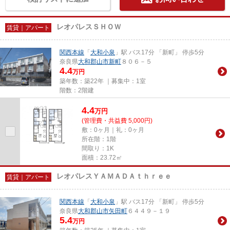
レオパレスＳＨＯＷ
賃貸｜アパート
関西本線
「
大和小泉
」駅 バス17分 「新町」 停歩5分
奈良県
大和郡山市
新町
８０６－５
4.4
万円
築年数：築22年 ｜募集中：
1室
階数：2階建
4.4
万
円
(管理費・共益費 5,000円)
敷：0ヶ月｜礼：0ヶ月
所在階：1階
間取り：1K
面積：23.72㎡
レオパレスＹＡＭＡＤＡｔｈｒｅｅ
賃貸｜アパート
関西本線
「
大和小泉
」駅 バス17分 「新町」 停歩5分
奈良県
大和郡山市
矢田町
６４４９－１９
5.4
万円