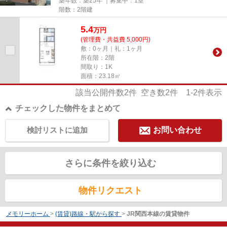
築年数：築25年 ｜募集中：
1室
階数：2階建
5.4
万
円
(管理費・共益費 5,000円)
敷：0ヶ月｜礼：1ヶ月
所在階：2階
間取り：1K
面積：23.18㎡
該当公開件数
2
件 空き数
2
件
1-2
件表示
チェックした物件をまとめて
検討リストに追加
お問い合わせ
さらに条件を絞り込む
物件リクエスト
メモリーホーム
>
(賃貸)路線・駅から探す
>
JR関西本線の賃貸物件