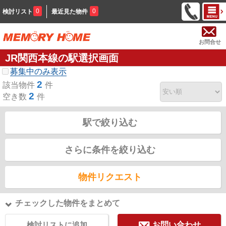
0
0
検討リスト
最近見た物件
お問合せ
JR関西本線の駅選択画面
募集中のみ表示
2
該当物件
件
2
空き数
件
駅で絞り込む
さらに条件を絞り込む
物件リクエスト
チェックした物件をまとめて
検討リストに追加
お問い合わせ