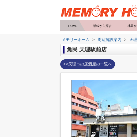
HOME
沿線から探す
地図か
メモリーホーム
>
周辺施設案内
>
天
魚民 天理駅前店
<<天理市の居酒屋の一覧へ