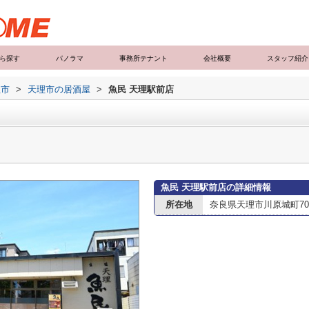
ら探す
パノラマ
事務所テナント
会社概要
スタッフ紹介
理市
>
天理市の居酒屋
>
魚民 天理駅前店
魚民 天理駅前店の詳細情報
所在地
奈良県天理市川原城町70