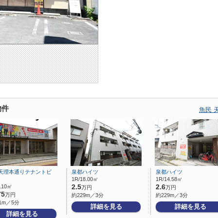
物件
魚民 
天理本通りテナントビ
泉都ハイツ
泉都ハイツ
1R/18.00㎡
1R/14.58㎡
1.10㎡
2.5
2.6
万円
万円
75
万円
約229m／3分
約229m／3分
1m／5分
詳細を見る
詳細を見る
詳細を見る