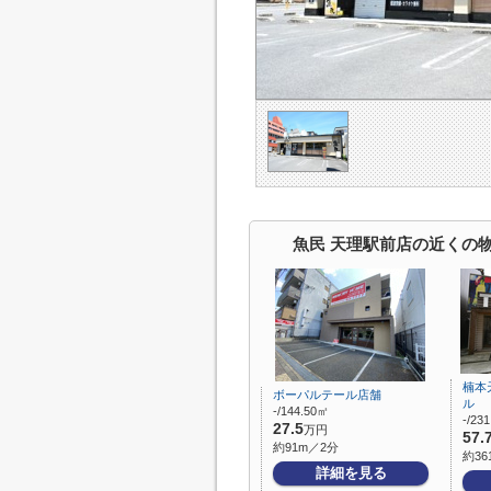
魚民 天理駅前店の近くの
楠本
ボーパルテール店舗
ル
-/144.50㎡
-/23
27.5
万円
57.
約91m／2分
約36
詳細を見る