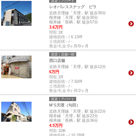
賃貸｜アパート
レオパレススナッグ ビラ
近鉄天理線「天理」駅 徒歩30分
桜井線「天理」駅 徒歩30分
桜井線「長柄」駅 徒歩57分
3.6万円
間取:
1K
建物面積:
- / 6.13坪
土地面積:
- / -
敷金/礼金:
0ヶ月/0ヶ月
賃貸｜店舗一部
西口店舗
近鉄天理線「天理」駅 徒歩12分
6万円
間取:
1R
建物面積:
- / 7.50坪
土地面積:
- / -
敷金/礼金:
0ヶ月/2ヶ月
賃貸｜アパート
M’S天理（勾田）
近鉄天理線「天理」駅 徒歩22分
桜井線「天理」駅 徒歩22分
桜井線「長柄」駅 徒歩36分
4.5万円
間取:
1DK
建物面積:
- / 10.28坪