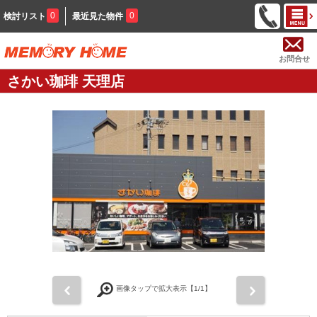
0
0
検討リスト
最近見た物件
お問合せ
さかい珈琲 天理店
前
次
画像タップで拡大表示【
1
/1】