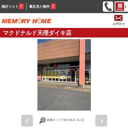
0
0
検討リスト
最近見た物件
お問合せ
マクドナルド天理ダイキ店
前
次
画像タップで拡大表示【
1
/1】