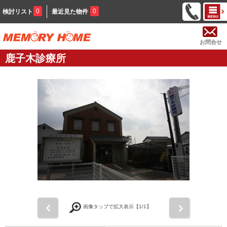
0
0
検討リスト
最近見た物件
お問合せ
鹿子木診療所
前
次
画像タップで拡大表示【
1
/1】