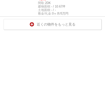
間取:
2DK
建物面積:
- / 10.67坪
土地面積:
- / -
敷金/礼金:
0ヶ月/5万円
近くの物件をもっと見る