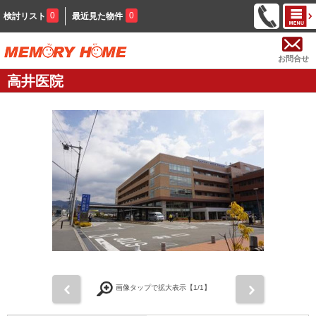
0
0
検討リスト
最近見た物件
お問合せ
高井医院
前
次
画像タップで拡大表示【
1
/1】