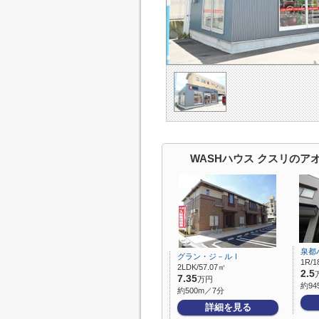
WASHハウス クスリの
泉都
グラン・ジ－ルⅠ
1R/1
2LDK/57.07㎡
2.5
7.35
万円
約94
約500m／7分
詳細を見る