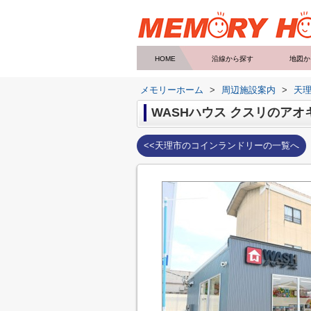
HOME
沿線から探す
地図か
メモリーホーム
>
周辺施設案内
>
天
WASHハウス クスリのア
<<天理市のコインランドリーの一覧へ