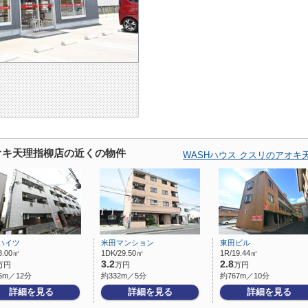
アオキ天理指柳店の近くの物件
WASHハウス クスリのアオ
ハイツ
米田マンション
東田ビル
8.00㎡
1DK/29.50㎡
1R/19.44㎡
3.2
2.8
万円
万円
万円
5m／12分
約332m／5分
約767m／10分
詳細を見る
詳細を見る
詳細を見る