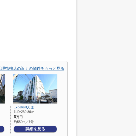
キ天理指柳店の近くの物件をもっと見る
Excellent天理
1LDK/39.86㎡
6
万円
約559m／7分
詳細を見る