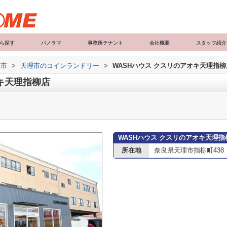
ら探す
パノラマ
事務所テナント
会社概要
スタッフ紹介
理市
>
天理市のコインランドリー
>
WASHハウス クスリのアオキ天理指柳
オキ天理指柳店
WASHハウス クスリのアオキ天理
所在地
奈良県天理市指柳町438