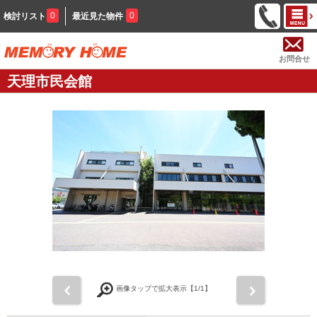
0
0
検討リスト
最近見た物件
お問合せ
天理市民会館
前
次
画像タップで拡大表示【
1
/1】