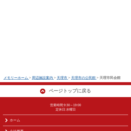
メモリーホーム
>
周辺施設案内
>
天理市
>
天理市の公民館
>
天理市民会館
ページトップに戻る
営業時間:9:30～19:00
定休日:水曜日
ホーム