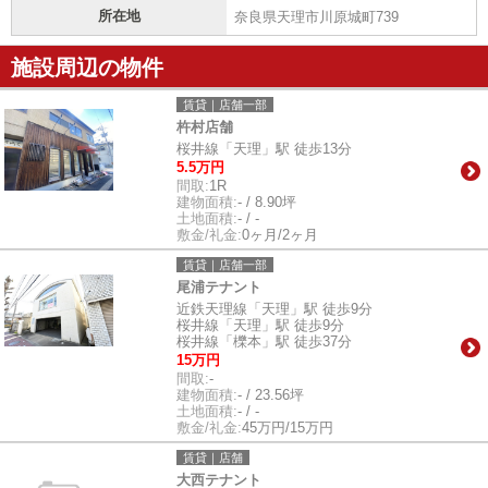
所在地
奈良県天理市川原城町739
施設周辺の物件
賃貸｜店舗一部
杵村店舗
桜井線「天理」駅 徒歩13分
5.5万円
間取:
1R
建物面積:
- / 8.90坪
土地面積:
- / -
敷金/礼金:
0ヶ月/2ヶ月
賃貸｜店舗一部
尾浦テナント
近鉄天理線「天理」駅 徒歩9分
桜井線「天理」駅 徒歩9分
桜井線「櫟本」駅 徒歩37分
15万円
間取:
-
建物面積:
- / 23.56坪
土地面積:
- / -
敷金/礼金:
45万円/15万円
賃貸｜店舗
大西テナント