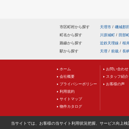
市区町村から探す
天理市
/
磯城郡
町名から探す
川原城町
/
田部
路線から探す
近鉄天理線
/
桜
駅から探す
天理
/
前栽
/
長
ホーム
お問い合わせ
会社概要
スタッフ紹介
プライバシーポリシー
お客様の声
利用規約
サイトマップ
物件カタログ
当サイトでは、お客様の当サイト利用状況把握、サービス向上検討