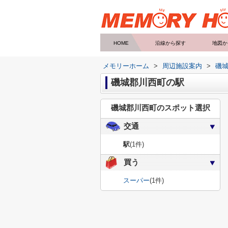
HOME
沿線から探す
地図か
メモリーホーム
>
周辺施設案内
>
磯
磯城郡川西町の駅
磯城郡川西町のスポット選択
交通
駅
(1件)
買う
スーパー
(1件)