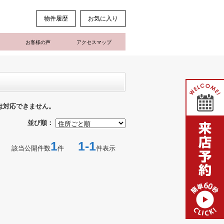
物件履歴
お気に入り
お客様の声
アクセスマップ
は対応できません。
並び順：
1
1-1
該当公開件数
件
件表示