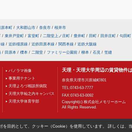
田原本町
/
大和郡山市
/
奈良市
/
桜井市
町
/
東井戸堂町
/
富堂町
/
二階堂上ノ庄町
/
豊井町
/
田町
/
田井庄町
/
勾田町
井線
/
近鉄橿原線
/
近鉄田原本線
/
関西本線
/
近鉄大阪線
柄
/
田原本
/
櫟本
/
二階堂
/
ファミリー公園前
/
柳本
/
石見
/
笠縫
天理・天理大学周辺の賃貸物件
パノラマ画像
事業用テナント
奈良県天理市川原城町801
天理よろづ相談所病院
TEL:0743-63-7777
天理大学杣之内キャンパス
FAX:0743-63-0092
天理大学体育学部
Copyright(c) 株式会社メモリーホーム
All Rights Reserved.
を目的として、クッキー（Cookie）を使用しています。
詳しくは、