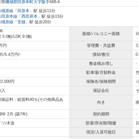
良県
磯城郡田原本町
大字阪手
668-4
鉄橿原線
「
田原本
」駅 徒歩11分
鉄田原本線
「
西田原本
」駅 徒歩13分
鉄橿原線
「
笠縫
」駅 徒歩20分
DK
面積/バルコニー面積
3
 5.0帖
/
LDK 9.0帖
4万円
管理費・共益費
3
月/5.4万円/-
償却/敷引
0
敷金積み増し
-
駐車場/月額料金
空
22,000円
保険名/保険期間
-
加入
保証会社
回保証料：総賃料40％(その他商品あ
向き
19年 2月 (築7年)
契約期間
-
イツ/木造
部屋/所在階/階建
1
現況/入居可能日