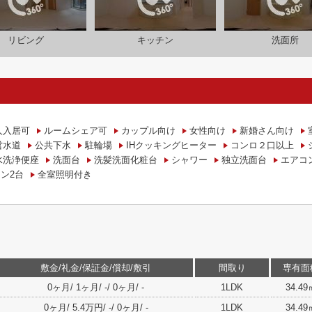
リビング
キッチン
洗面所
人入居可
ルームシェア可
カップル向け
女性向け
新婚さん向け
営水道
公共下水
駐輪場
IHクッキングヒーター
コンロ２口以上
水洗浄便座
洗面台
洗髪洗面化粧台
シャワー
独立洗面台
エアコ
ン2台
全室照明付き
敷金/礼金/保証金/償却/敷引
間取り
専有面
0ヶ月/ 1ヶ月/ -/ 0ヶ月/ -
1LDK
34.49
0ヶ月/ 5.4万円/ -/ 0ヶ月/ -
1LDK
34.49