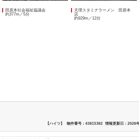
田原本社会福祉協議会
天理スタミナラーメン 田原本
約377m／5分
店
約929m／12分
【ハイツ】
物件番号：43815382
情報更新日：2026年