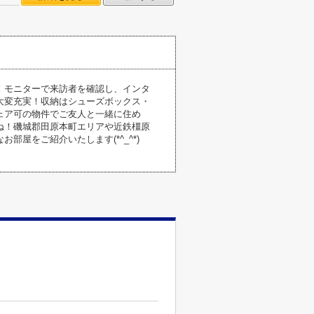
！モニターで来訪者を確認し、インタ
大変充実！収納はシューズボックス・
ェア可の物件でご友人と一緒に住め
ね！磯城郡田原本町エリアや近鉄橿原
屋をご紹介いたします(*^_^*)