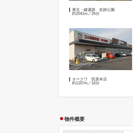
唐古・鍵遺跡 史跡公園
約2041m／26分
オークワ 田原本店
約1207m／16分
物件概要