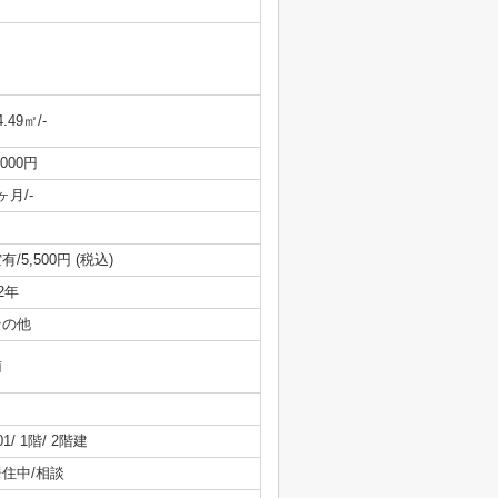
4.49㎡/-
,000円
ヶ月/-
有/5,500円 (税込)
/2年
その他
南
01/ 1階/ 2階建
居住中/相談