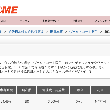
ら探す
パノラマ
事務所テナント
会社概要
スタッフ紹介
す
>
近畿日本鉄道近鉄橿原線
>
田原本駅
>
ヴェル・コート阪手
>
101
ら、住み心地も快適な「ヴェル・コート阪手」はいかがでしょうか☆ヴェル・
なるお家、1LDKで広くて落ち着きます☆丁寧かつ迅速に対応する事がモット
原本町や近鉄橿原線田原本付近のことならお任せください(^_^)
専有面積
所在階
管理費・共益費
敷金
礼金
34.49㎡
1階
3,000円
0ヶ月
5.4万円