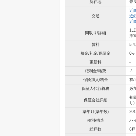
所在地
奈
近
交通
近
近
1L
間取り/詳細
洋室
賃料
5.
敷金/礼金/保証金
0ヶ
更新料
-
権利金/雑費
-/-
保険加入/料金
有/
保証人代行義務
必
初
保証会社詳細
り)
築年月(築年数)
20
種別/構造
ハ
総戸数
6戸