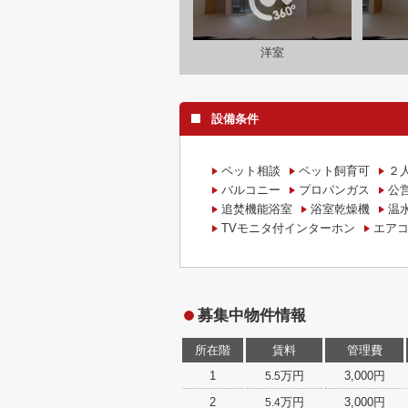
洋室
設備条件
ペット相談
ペット飼育可
２
バルコニー
プロパンガス
公
追焚機能浴室
浴室乾燥機
温
TVモニタ付インターホン
エアコ
募集中物件情報
所在階
賃料
管理費
1
万円
3,000円
5.5
2
万円
3,000円
5.4