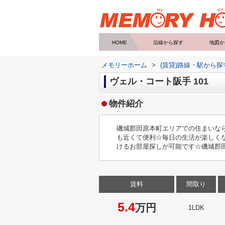
HOME
沿線から探す
地図か
メモリーホーム
>
(賃貸)路線・駅から探
ヴェル・コート阪手 101
物件紹介
磯城郡田原本町エリアでの住まいな
も近くて便利☆毎日の生活が楽しく
けるお部屋探しが可能です☆磯城郡田
賃料
間取り
5.4
万円
1LDK