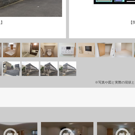
観】
【
※写真や図と実際の現状と