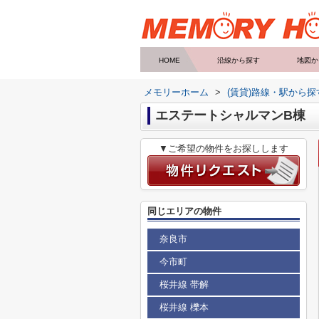
HOME
沿線から探す
地図か
メモリーホーム
>
(賃貸)路線・駅から探
エステートシャルマンB棟
▼ご希望の物件をお探しします
同じエリアの物件
奈良市
今市町
桜井線 帯解
桜井線 櫟本