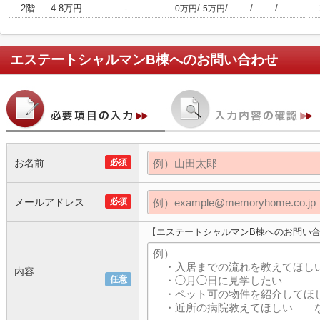
2階
4.8万円
-
/
/
/
/
0万円
5万円
-
-
-
エステートシャルマンB棟
へのお問い合わせ
お名前
必須
メールアドレス
必須
【エステートシャルマンB棟へのお問い
内容
任意