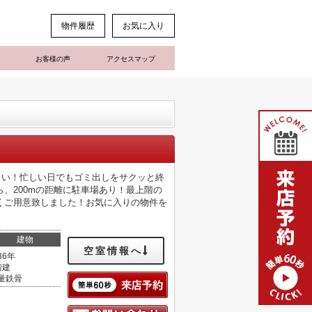
物件履歴
お気に入り
お客様の声
アクセスマップ
さい！忙しい日でもゴミ出しをサクッと終
、200mの距離に駐車場あり！最上階の
くご用意致しました！お気に入りの物件を
建物
空室情報へ
36年
階建
量鉄骨