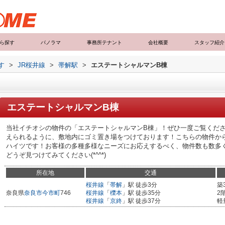
ら探す
パノラマ
事務所テナント
会社概要
スタッフ紹介
す
>
JR桜井線
>
帯解駅
>
エステートシャルマンB棟
エステートシャルマンB棟
当社イチオシの物件の「エステートシャルマンB棟」！ぜひ一度ご覧くだ
えられるように、敷地内にゴミ置き場をつけております！こちらの物件から
ハイツです！お客様の多種多様なニーズにお応えするべく、物件数も数多
どうぞ見つけてみてください(*^^*)
所在地
交通
桜井線
「
帯解
」駅 徒歩3分
築
奈良県
奈良市
今市町
746
桜井線
「
櫟本
」駅 徒歩35分
2
桜井線
「
京終
」駅 徒歩37分
軽