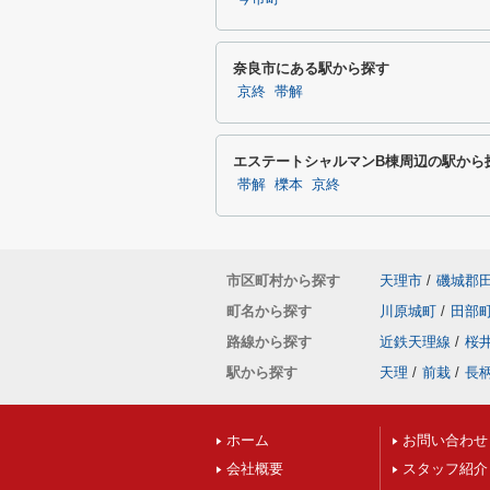
奈良市にある駅から探す
京終
帯解
エステートシャルマンB棟周辺の駅から
帯解
櫟本
京終
市区町村から探す
天理市
/
磯城郡
町名から探す
川原城町
/
田部
路線から探す
近鉄天理線
/
桜
駅から探す
天理
/
前栽
/
長
ホーム
お問い合わせ
会社概要
スタッフ紹介