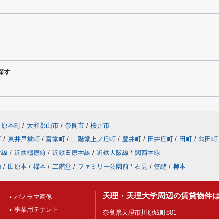
探す
田原本町
/
大和郡山市
/
奈良市
/
桜井市
町
/
東井戸堂町
/
富堂町
/
二階堂上ノ庄町
/
豊井町
/
田井庄町
/
田町
/
勾田町
井線
/
近鉄橿原線
/
近鉄田原本線
/
近鉄大阪線
/
関西本線
柄
/
田原本
/
櫟本
/
二階堂
/
ファミリー公園前
/
石見
/
笠縫
/
柳本
天理・天理大学周辺の賃貸物件
パノラマ画像
事業用テナント
奈良県天理市川原城町801