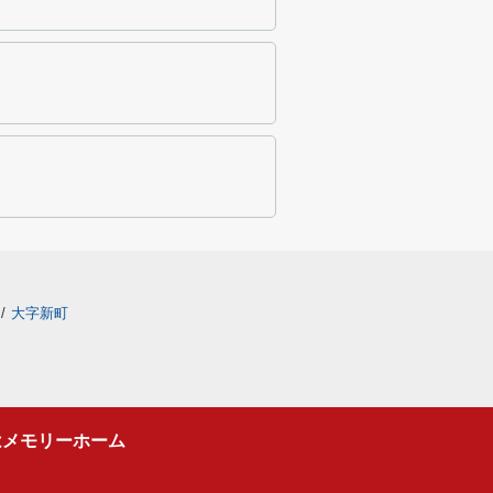
/
大字新町
はメモリーホーム