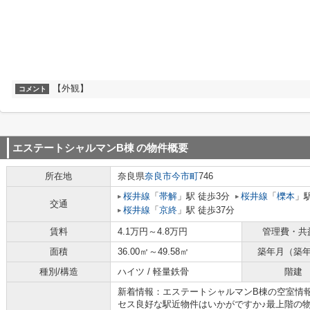
【外観】
コメント
エステートシャルマンB棟
の物件概要
所在地
奈良県
奈良市
今市町
746
桜井線
「
帯解
」駅 徒歩3分
桜井線
「
櫟本
」駅
交通
桜井線
「
京終
」駅 徒歩37分
賃料
4.1万円～4.8万円
管理費・共
面積
36.00㎡～49.58㎡
築年月（築
種別/構造
ハイツ / 軽量鉄骨
階建
新着情報：エステートシャルマンB棟の空室情報
セス良好な駅近物件はいかがですか♪最上階の