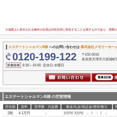
※地図上に表示される物件の位置は付近住所に所在することを表すものであり、実際
エステートシャルマンB棟
へのお問い合わせは
株式会社メモリーホー
0120-199-122
〒632-0016
奈良県天理市川原城町8
9:30～19:00 定休日:水曜日
エステートシャルマンB棟
の空室情報
所在階
賃料
管理費・共益費
敷金/礼金/保証金/償却/敷引
2階
4.1万円
-
/
/
/
/
0万円
3万円
-
-
-