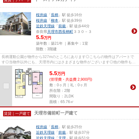
桜井線
「
長柄
」駅 徒歩16分
桜井線
「
柳本
」駅 徒歩39分
近鉄天理線
「
前栽
」駅 徒歩44分
奈良県
天理市
西長柄町
３３０－３
5.5
万円
築年数：築21年 ｜募集中：
1室
階数：3階建
長柄運動公園が物件から327mのところにあります◎こちらの物件はアパートで
す◎当物件以外にも、天理市内にはさまざまな物件がございます◎他の物件も見
てみたい方は、お気軽に当社スタッ...
5.5
万
円
(管理費・共益費 2,900円)
敷：0ヶ月｜礼：0ヶ月
所在階：2階
間取り：2LDK
面積：65.76㎡
天理市備前町一戸建て
賃貸｜一戸建て
桜井線
「
長柄
」駅 徒歩25分
近鉄天理線
「
前栽
」駅 徒歩37分
近鉄天理線
「
天理
」駅 徒歩51分