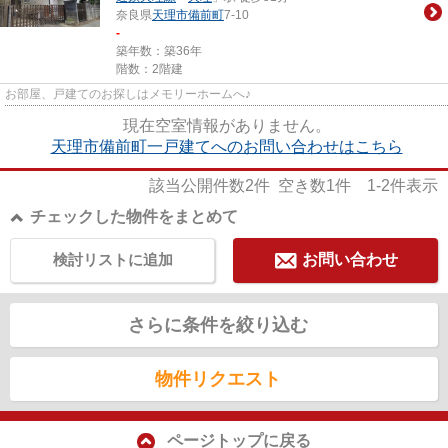
奈良県
天理市
備前町
7-10
-
築年数：築36年
階数：2階建
お部屋、戸建てのお探しはメモリーホームへ♪
現在空室情報がありません。
天理市備前町一戸建てへのお問い合わせはこちら
該当公開件数
2
件 空き数
1
件
1-2
件表示
チェックした物件をまとめて
検討リストに追加
お問い合わせ
さらに条件を絞り込む
物件リクエスト
ページトップに戻る