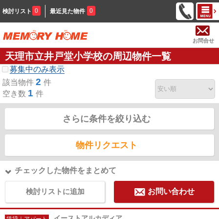
0
0
検討リスト
最近見た物件
お問合せ
天理市立井戸堂小学校の周辺物件一覧
募集中のみ表示
2
該当物件
件
1
空き数
件
さらに条件を絞り込む
物件リクエスト
チェックした物件をまとめて
検討リストに追加
お問い合わせ
イーストアルカディア
賃貸｜アパート