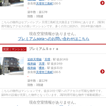
奈良県
天理市
三島町
100-5
-
築年数：築12年
階数：3階建
こちらの物件はセブンイレブン 天理三島町北大路店まで190mにあります。2駅利
用可能なアクセスの良いマンションです。多くの方に好評の、2014年築の物件と
なっております。こちらの物...
現在空室情報がありません。
プレミアムsoraへのお問い合わせはこちら
プレミアムＳｏｒａ
賃貸｜マンション
近鉄天理線
「
天理
」駅 徒歩14分
桜井線
「
天理
」駅 徒歩14分
桜井線
「
櫟本
」駅 徒歩31分
奈良県
天理市
三島町
100-5
-
築年数：築12年
階数：3階建
こちらの物件はマンションです。徒歩14分で駅へのアクセスが可能な物件です。
築8年の設備が充実した物件となっています。2駅利用可能な物件で移動範囲が広
がります。できるだけ早めに...
現在空室情報がありません。