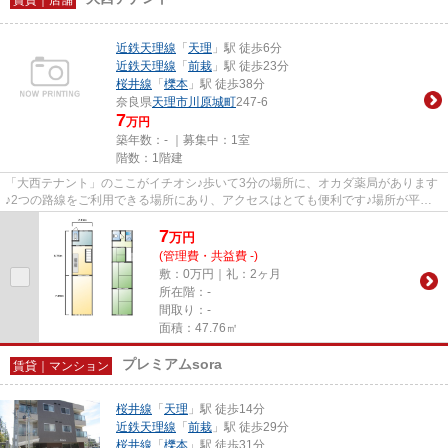
近鉄天理線
「
天理
」駅 徒歩6分
近鉄天理線
「
前栽
」駅 徒歩23分
桜井線
「
櫟本
」駅 徒歩38分
奈良県
天理市
川原城町
247-6
7
万円
築年数：- ｜募集中：
1室
階数：1階建
「大西テナント」のここがイチオシ♪歩いて3分の場所に、オカダ薬局があります
♪2つの路線をご利用できる場所にあり、アクセスはとても便利です♪場所が平坦
なのは、ランニングをする上で...
7
万
円
(管理費・共益費 -)
敷：0万円｜礼：2ヶ月
所在階：-
間取り：-
面積：47.76㎡
プレミアムsora
賃貸｜マンション
桜井線
「
天理
」駅 徒歩14分
近鉄天理線
「
前栽
」駅 徒歩29分
桜井線
「
櫟本
」駅 徒歩31分