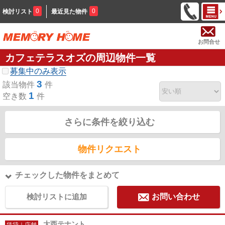
0
0
検討リスト
最近見た物件
お問合せ
カフェテラスオズの周辺物件一覧
募集中のみ表示
3
該当物件
件
1
空き数
件
さらに条件を絞り込む
物件リクエスト
チェックした物件をまとめて
検討リストに追加
お問い合わせ
大西テナント
賃貸｜店舗