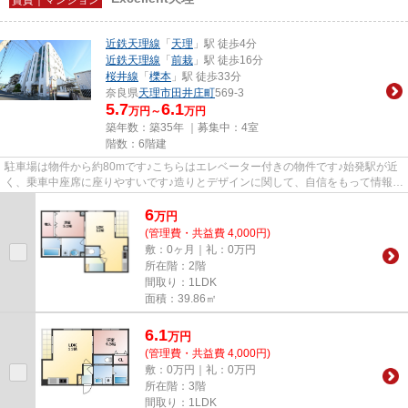
近鉄天理線
「
天理
」駅 徒歩4分
近鉄天理線
「
前栽
」駅 徒歩16分
桜井線
「
櫟本
」駅 徒歩33分
奈良県
天理市
田井庄町
569-3
5.7
6.1
万円～
万円
築年数：築35年 ｜募集中：
4室
階数：6階建
駐車場は物件から約80mです♪こちらはエレベーター付きの物件です♪始発駅が近
く、乗車中座席に座りやすいです♪造りとデザインに関して、自信をもって情報を
提供できるマンションです♪天...
6
万
円
(管理費・共益費 4,000円)
敷：0ヶ月｜礼：0万円
所在階：2階
間取り：1LDK
面積：39.86㎡
6.1
万
円
(管理費・共益費 4,000円)
敷：0万円｜礼：0万円
所在階：3階
間取り：1LDK