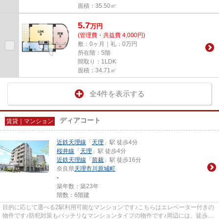
面積：35.50㎡
5.7
万
円
(管理費・共益費 4,000円)
敷：0ヶ月｜礼：0万円
所在階：5階
間取り：1LDK
面積：34.71㎡
全4件を表示する
ディアコート
賃貸｜マンション
近鉄天理線
「
天理
」駅 徒歩4分
桜井線
「
天理
」駅 徒歩4分
近鉄天理線
「
前栽
」駅 徒歩16分
奈良県
天理市
川原城町
-
築年数：築23年
階数：6階建
目的に応じて選べる2駅利用可能なマンションです♪こちらはエレベーター付きの
物件です♪防犯対策もバッチリなマンションタイプの物件です♪周辺には、徒歩4