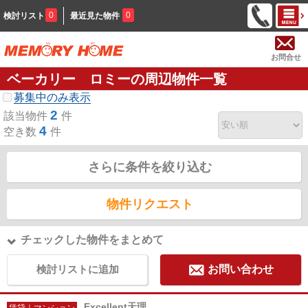
0
0
検討リスト
最近見た物件
お問合せ
ベーカリー ロミーの周辺物件一覧
募集中のみ表示
2
該当物件
件
4
空き数
件
さらに条件を絞り込む
物件リクエスト
チェックした物件をまとめて
検討リストに追加
お問い合わせ
Excellent天理
賃貸｜マンション