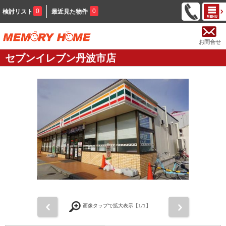
0
0
検討リスト
最近見た物件
お問合せ
セブンイレブン丹波市店
前
次
画像タップで拡大表示【
1
/1】