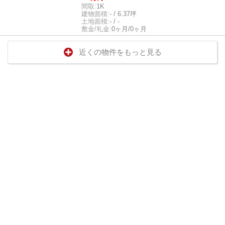
間取:
1K
建物面積:
- / 6.37坪
土地面積:
- / -
敷金/礼金:
0ヶ月/0ヶ月
近くの物件をもっと見る