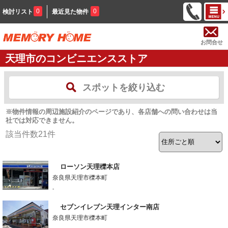
0
0
検討リスト
最近見た物件
お問合せ
天理市のコンビニエンスストア
スポットを絞り込む
※物件情報の周辺施設紹介のページであり、各店舗への問い合わせは当
社では対応できません。
該当件数
21
件
ローソン天理櫟本店
奈良県天理市櫟本町
-
セブンイレブン天理インター南店
奈良県天理市櫟本町