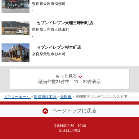
奈良県天理市指柳町
-
セブンイレブン天理三昧田町店
奈良県天理市三昧田町
-
セブンイレブン杉本町店
奈良県天理市杉本町
-
もっと見る
該当件数21件中
11
－
20
件表示
メモリーホーム
>
周辺施設案内
>
天理市
>
天理市のコンビニエンスストア
ページトップに戻る
営業時間:9:30～19:00
定休日:水曜日