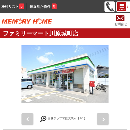
0
0
検討リスト
最近見た物件
お問合せ
ファミリーマート川原城町店
前
次
画像タップで拡大表示【
1
/1】