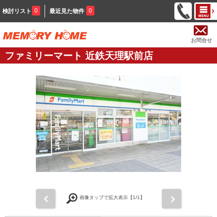
0
0
検討リスト
最近見た物件
お問合せ
ファミリーマート 近鉄天理駅前店
前
次
画像タップで拡大表示【
1
/1】