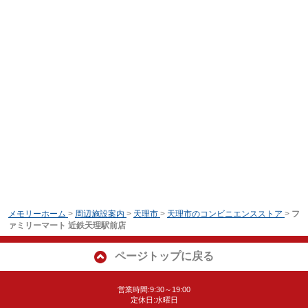
メモリーホーム
>
周辺施設案内
>
天理市
>
天理市のコンビニエンスストア
>
フ
ァミリーマート 近鉄天理駅前店
ページトップに戻る
営業時間:9:30～19:00
定休日:水曜日