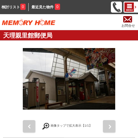
0
0
検討リスト
最近見た物件
お問合せ
天理親里館郵便局
前
次
画像タップで拡大表示【
1
/1】