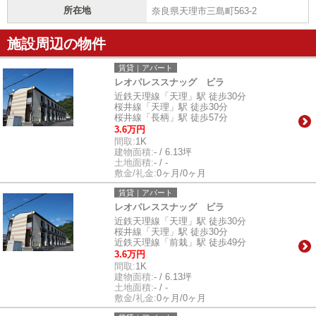
所在地
奈良県天理市三島町563-2
施設周辺の物件
賃貸｜アパート
レオパレススナッグ ビラ
近鉄天理線「天理」駅 徒歩30分
桜井線「天理」駅 徒歩30分
桜井線「長柄」駅 徒歩57分
3.6万円
間取:
1K
建物面積:
- / 6.13坪
土地面積:
- / -
敷金/礼金:
0ヶ月/0ヶ月
賃貸｜アパート
レオパレススナッグ ビラ
近鉄天理線「天理」駅 徒歩30分
桜井線「天理」駅 徒歩30分
近鉄天理線「前栽」駅 徒歩49分
3.6万円
間取:
1K
建物面積:
- / 6.13坪
土地面積:
- / -
敷金/礼金:
0ヶ月/0ヶ月