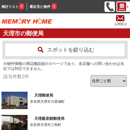
0
0
検討リスト
最近見た物件
お問合せ
天理市の郵便局
スポットを絞り込む
※物件情報の周辺施設紹介のページであり、各店舗への問い合わせは当
社では対応できません。
該当件数
2
件
天理郵便局
奈良県天理市川原城町
-
天理親里館郵便局
奈良県天理市三島町