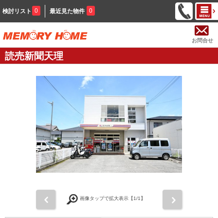
0
0
検討リスト
最近見た物件
お問合せ
読売新聞天理
前
次
画像タップで拡大表示【
1
/1】