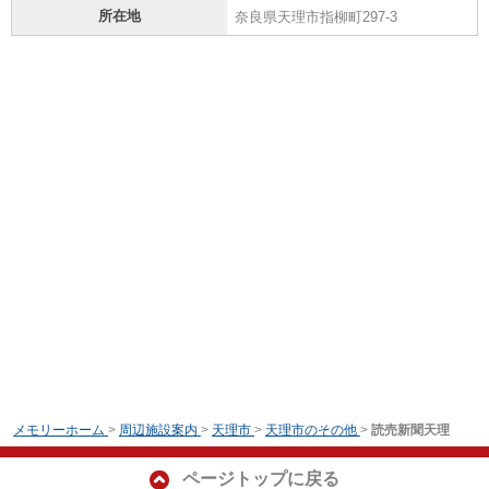
所在地
奈良県天理市指柳町297-3
メモリーホーム
>
周辺施設案内
>
天理市
>
天理市のその他
>
読売新聞天理
ページトップに戻る