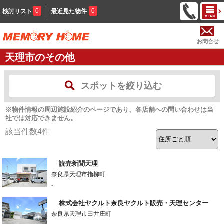
0
0
検討リスト
最近見た物件
お問合せ
天理市のその他
スポットを絞り込む
※物件情報の周辺施設紹介のページであり、各店舗への問い合わせは当
社では対応できません。
該当件数
4
件
読売新聞天理
奈良県天理市指柳町
-
株式会社ヤクルト奈良ヤクルト販売・天理センター
奈良県天理市田井庄町