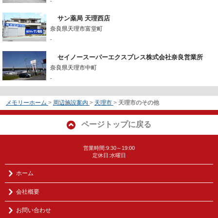
-
サン薬局 天理西店
奈良県天理市富堂町
-
セイノースーパーエクスプレス株式会社奈良営業所
奈良県天理市中町
-
メモリーホーム
>
周辺施設案内
>
天理市
>
天理市のその他
ページトップに戻る
営業時間:9:30～19:00
定休日:水曜日
ホーム
会社概要
お問い合わせ