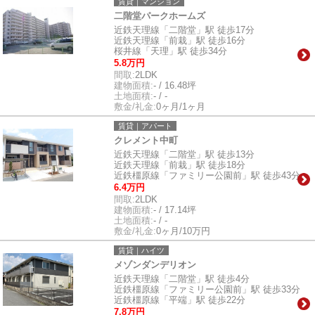
賃貸｜マンション
二階堂パークホームズ
近鉄天理線「二階堂」駅 徒歩17分
近鉄天理線「前栽」駅 徒歩16分
桜井線「天理」駅 徒歩34分
5.8万円
間取:
2LDK
建物面積:
- / 16.48坪
土地面積:
- / -
敷金/礼金:
0ヶ月/1ヶ月
賃貸｜アパート
クレメント中町
近鉄天理線「二階堂」駅 徒歩13分
近鉄天理線「前栽」駅 徒歩18分
近鉄橿原線「ファミリー公園前」駅 徒歩43分
6.4万円
間取:
2LDK
建物面積:
- / 17.14坪
土地面積:
- / -
敷金/礼金:
0ヶ月/10万円
賃貸｜ハイツ
メゾンダンデリオン
近鉄天理線「二階堂」駅 徒歩4分
近鉄橿原線「ファミリー公園前」駅 徒歩33分
近鉄橿原線「平端」駅 徒歩22分
7.8万円