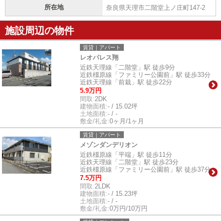
所在地
奈良県天理市二階堂上ノ庄町147-2
施設周辺の物件
賃貸｜アパート
レオパレス翔
近鉄天理線「二階堂」駅 徒歩9分
近鉄橿原線「ファミリー公園前」駅 徒歩33分
近鉄天理線「前栽」駅 徒歩22分
5.9万円
間取:
2DK
建物面積:
- / 15.02坪
土地面積:
- / -
敷金/礼金:
0ヶ月/1ヶ月
賃貸｜アパート
メゾンダンデリオン
近鉄橿原線「平端」駅 徒歩11分
近鉄天理線「二階堂」駅 徒歩23分
近鉄橿原線「ファミリー公園前」駅 徒歩37分
7.5万円
間取:
2LDK
建物面積:
- / 15.23坪
土地面積:
- / -
敷金/礼金:
0万円/10万円