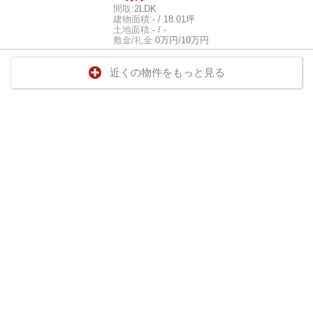
間取:
2LDK
建物面積:
- / 18.01坪
土地面積:
- / -
敷金/礼金:
0万円/10万円
近くの物件をもっと見る