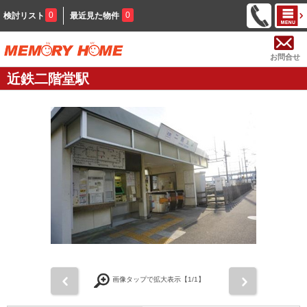
0
0
検討リスト
最近見た物件
お問合せ
近鉄二階堂駅
前
次
画像タップで拡大表示【
1
/1】