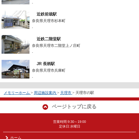
-
近鉄前栽駅
奈良県天理市杉本町
-
近鉄二階堂駅
奈良県天理市二階堂上ノ庄町
-
JR 長柄駅
奈良県天理市兵庫町
-
メモリーホーム
>
周辺施設案内
>
天理市
>
天理市の駅
ページトップに戻る
営業時間:9:30～19:00
定休日:水曜日
ホーム