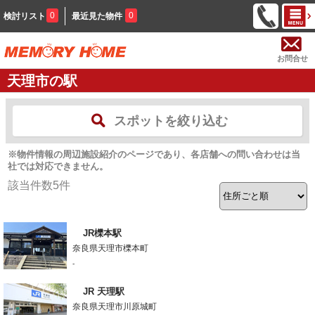
0
0
検討リスト
最近見た物件
お問合せ
天理市の駅
スポットを絞り込む
※物件情報の周辺施設紹介のページであり、各店舗への問い合わせは当
社では対応できません。
該当件数
5
件
JR櫟本駅
奈良県天理市櫟本町
-
JR 天理駅
奈良県天理市川原城町