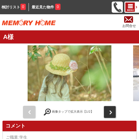
0
0
検討リスト
最近見た物件
お問合せ
A様
前
次
画像タップで拡大表示【
1
/2】
コメント
ご職業:学生