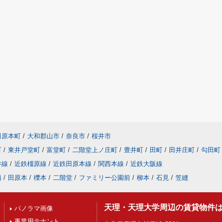
田原本町
/
大和郡山市
/
奈良市
/
桜井市
町
/
東井戸堂町
/
富堂町
/
二階堂上ノ庄町
/
豊井町
/
田町
/
田井庄町
/
勾田町
井線
/
近鉄橿原線
/
近鉄田原本線
/
関西本線
/
近鉄大阪線
柄
/
田原本
/
櫟本
/
二階堂
/
ファミリー公園前
/
柳本
/
石見
/
笠縫
天理・天理大学周辺の賃貸物件
パノラマ画像
事業用テナント