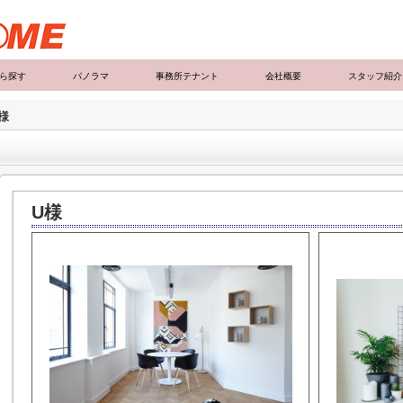
ら探す
パノラマ
事務所テナント
会社概要
スタッフ紹介
様
U様