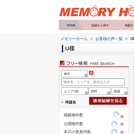
HOME
沿線から探す
地図か
メモリーホーム
>
お客様の声一覧
>
U
U様
種別
エリア| 駅
賃料
面積
-
件該当
掲載物件数
件
公開物件数
件
本日の更新件数
件