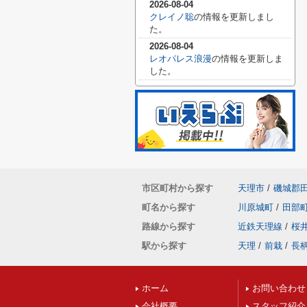
2026-08-04
クレイノ聡
の情報を更新しまし
た。
2026-08-04
レオパレス浪漫
の情報を更新しま
した。
市区町村から探す
天理市
/
磯城郡
町名から探す
川原城町
/
田部
路線から探す
近鉄天理線
/
桜
駅から探す
天理
/
前栽
/
長
ホーム
お問い合わせ
会社概要
スタッフ紹介