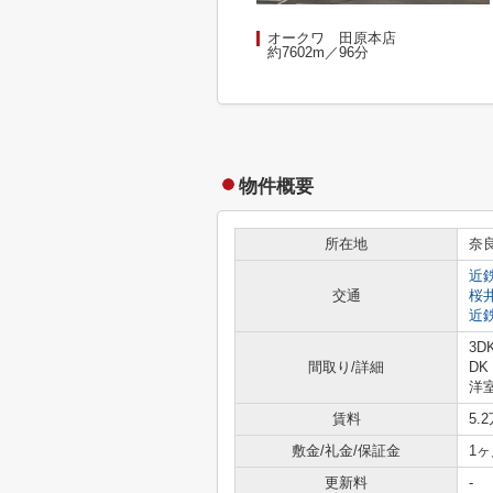
オークワ 田原本店
約7602m／96分
物件概要
所在地
奈
近
交通
桜
近
3D
間取り/詳細
DK
洋室
賃料
5.
敷金/礼金/保証金
1ヶ
更新料
-