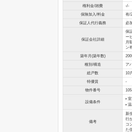
権利金/雑費
-/-
保険加入/料金
有/
保証人代行義務
必
保
ービ
保証会社詳細
月
ン
築年月(築年数)
20
種別/構造
ア
総戸数
10
特優賃
-
物件番号
105
室
設備条件
温
新
行
備考
コ
た