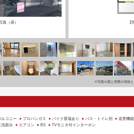
写真（昼）
【
※写真や図と実際の現状と
バルコニー
プロパンガス
バイク置場あり
バス・トイレ別
追焚機能
立洗面台
エアコン
BS
TVモニタ付インターホン