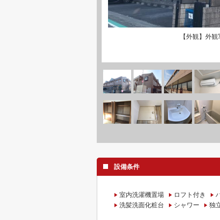
【外観】外観
設備条件
室内洗濯機置場
ロフト付き
洗髪洗面化粧台
シャワー
独