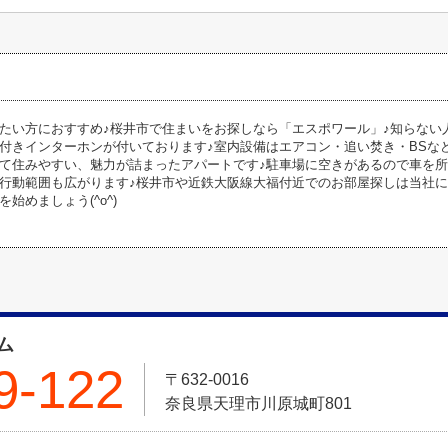
たい方におすすめ♪桜井市で住まいをお探しなら「エスポワール」♪知らない
付きインターホンが付いております♪室内設備はエアコン・追い焚き・BSな
て住みやすい、魅力が詰まったアパートです♪駐車場に空きがあるので車を所
行動範囲も広がります♪桜井市や近鉄大阪線大福付近でのお部屋探しは当社に
始めましょう(^o^)
ム
9-122
〒632-0016
奈良県天理市川原城町801