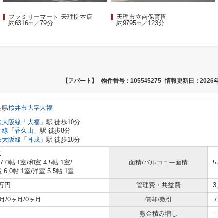
ファミリーマート 天理柳本店
天理市立南保育園
約6316m／79分
約9795m／123分
【アパート】
物件番号：105545275
情報更新日：2026年
良県
桜井市
大字大福
鉄大阪線
「
大福
」駅 徒歩10分
井線
「
香久山
」駅 徒歩8分
鉄大阪線
「
耳成
」駅 徒歩18分
K
 7.0帖 1室
/
和室 4.5帖 1室
/
面積/バルコニー面積
5
 6.0帖 1室
/
洋室 5.5帖 1室
2万円
管理費・共益費
3
月/0ヶ月/0ヶ月
償却/敷引
-/
敷金積み増し
-