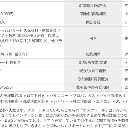
駐車場/月額料金
空
20,000円
保険名/保険期間
-
加入
保証会社
証人代行サービス保証料・家賃集金サ
ス手数料 10,000円/入居時、以降は
向き
額賃料の1％/毎月(入居期間中)、他プラ
有
00年 7月 (築26年)
契約期間
2
パート/鉄骨造
部屋/所在階/階建
-
戸
現況/入居可能日
取引態様/賃貸区分
545275
取引条件の有効期限
2
内洗濯機置場
ロフト付き
バルコニー
プロパンガス
バイク置場あり
水洗浄便座
洗髪洗面化粧台
シャワー
独立洗面台
エアコン
BS
生活を失敗せず、スタートさせたいならこちらの「エスポワール」はいかがで
かなくてもインターホン越しに誰が来たのかを確認できるので防犯対策につな
ン・BSなどが揃っており、とても充実しています◎住まいに関する情報を数
住まい選びをしていきましょう◎私たちもサポートいたします(*^^*)お部屋探しは