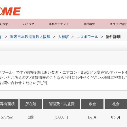
ら探す
パノラマ
事務所テナント
会社概要
スタッフ紹介
す
>
近畿日本鉄道近鉄大阪線
>
大福駅
>
エスポワール
>
物件詳細
ワール」です♪室内設備は追い焚き・エアコン・BSなど大変充実♪アパート
めたいとお考えの方♪賃貸情報のことなら当社にお任せください♪地域に密着し
い合わせください(*^_^*)
専有面積
所在階
管理費・共益費
敷金
礼金
57.75㎡
1階
3,000円
1ヶ月
0ヶ月