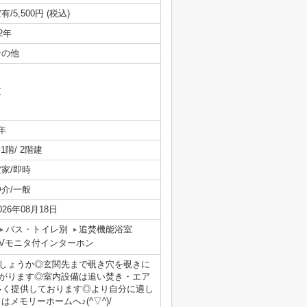
有/5,500円 (税込)
/2年
その他
東
年
/ 1階/ 2階建
空家/即時
仲介/一般
026年08月18日
バス・トイレ別
追焚機能浴室
TVモニタ付インターホン
しょうか◎玄関先まで覗き穴を覗きに
がります◎室内設備は追い焚き・エア
多く提供しております◎より自分に適し
メモリーホームへ♪(^▽^)/