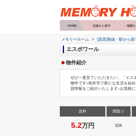
HOME
沿線から探す
地図か
メモリーホーム
>
(賃貸)路線・駅から探
エスポワール
物件紹介
ぜひ一度見ていただきたい、「エスポ
物件です♪桜井市で新たな生活を始
貸情報をご紹介いたします♪お気軽にお問
賃料
間取り
5.2
万円
3DK