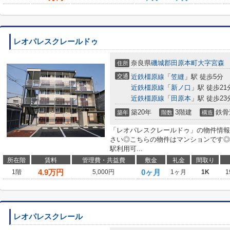
レオパレスクレールドゥ
奈良県
磯城郡田原本町
大字宮森
住所
交通
近鉄橿原線
「
笠縫
」駅 徒歩5分
近鉄橿原線
「
新ノ口
」駅 徒歩21
近鉄橿原線
「
田原本
」駅 徒歩23
築20年
3階建
鉄骨
築年
階数
構造
「レオパレスクレールドゥ」の物件情報
さい◎こちらの物件はマンションです◎
駅利用可...
所在階
賃料
管理費・共益費
敷金
礼金
間取り
4.9
万円
0ヶ月
1階
5,000円
1ヶ月
1K
1
レオパレスクレール