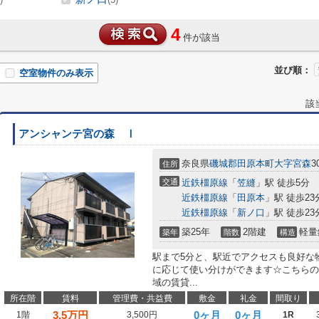
4
件が該当
並び順：
空室物件のみ表示
該
アンシャンテ宮の森 Ⅰ
奈良県
磯城郡田原本町
大字宮森
3
住所
交通
近鉄橿原線
「
笠縫
」駅 徒歩5分
近鉄橿原線
「
田原本
」駅 徒歩23
近鉄橿原線
「
新ノ口
」駅 徒歩23
築25年
2階建
軽量
築年
階数
構造
駅まで5分と、駅近でアクセスも良好な
に応じて使い分けができます☆こちらの
域の賃貸...
所在階
賃料
管理費・共益費
敷金
礼金
間取り
3.5
万円
0ヶ月
0ヶ月
1階
3,500円
1R