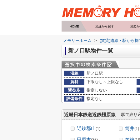
HOME
沿線から探す
地図か
メモリーホーム
>
(賃貸)路線・駅から探
新ノ口駅物件一覧
沿線
新ノ口駅
賃料
下限なし～上限なし
駅徒歩
指定しない
設備条件
指定なし
近畿日本鉄道近鉄橿原線
駅で絞り
近鉄郡山
筒井
(1)
(1)
田原本
笠縫
(35)
(16