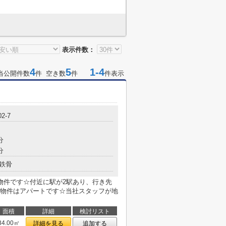
表示件数：
4
5
1-4
当公開件数
件 空き数
件
件表示
02-7
分
分
鉄骨
物件です☆付近に駅が2駅あり、行き先
物件はアパートです☆当社スタッフが地
面積
詳細
検討リスト
34.00㎡
詳細を見る
追加する