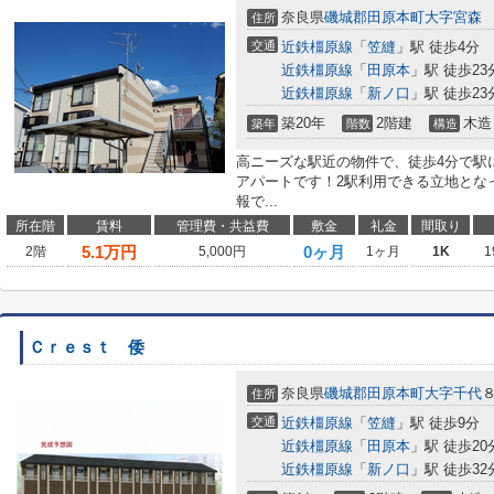
奈良県
磯城郡田原本町
大字宮森
住所
交通
近鉄橿原線
「
笠縫
」駅 徒歩4分
近鉄橿原線
「
田原本
」駅 徒歩23
近鉄橿原線
「
新ノ口
」駅 徒歩23
築20年
2階建
木造
築年
階数
構造
高ニーズな駅近の物件で、徒歩4分で駅
アパートです！2駅利用できる立地とな
報で...
所在階
賃料
管理費・共益費
敷金
礼金
間取り
5.1
万円
0ヶ月
2階
5,000円
1ヶ月
1K
1
Ｃｒｅｓｔ 倭
奈良県
磯城郡田原本町
大字千代
住所
交通
近鉄橿原線
「
笠縫
」駅 徒歩9分
近鉄橿原線
「
田原本
」駅 徒歩20
近鉄橿原線
「
新ノ口
」駅 徒歩32