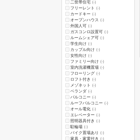
二世帯住宅
(-)
フリーレント
(-)
カードキー
(-)
オープンハウス
(-)
外国人可
(-)
ガスコンロ設置可
(-)
ルームシェア可
(-)
学生向け
(-)
カップル向け
(-)
女性向け
(-)
ファミリー向け
(-)
室内洗濯機置場
(-)
フローリング
(-)
ロフト付き
(-)
メゾネット
(-)
ベランダ
(-)
バルコニー
(-)
ルーフバルコニー
(-)
オール電化
(-)
エレベーター
(-)
照明器具付き
(-)
駐輪場
(-)
バイク置場あり
(-)
家具・家電付き
(-)