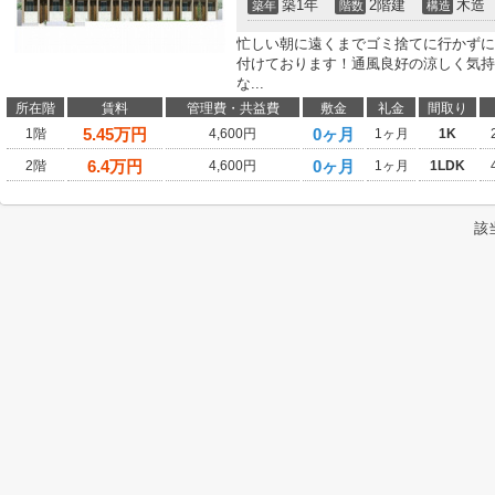
築1年
2階建
木造
築年
階数
構造
忙しい朝に遠くまでゴミ捨てに行かずに
付けております！通風良好の涼しく気持
な...
所在階
賃料
管理費・共益費
敷金
礼金
間取り
5.45
万円
0ヶ月
1階
4,600円
1ヶ月
1K
6.4
万円
0ヶ月
2階
4,600円
1ヶ月
1LDK
該