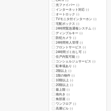
CATV
(-)
光ファイバー
(-)
インターネット対応
(-)
オートロック
(-)
TVモニタ付インターホン
(-)
宅配ボックス
(-)
24時間緊急通報システム
(-)
ディンプルキー
(-)
防犯カメラ
(-)
24時間有人管理
(-)
フロントサービス
(-)
24時間ゴミ出し可
(-)
住戸内覧可能
(-)
コンシェルジュサービス
(-)
駐車場あり
(-)
2階以上
(-)
1階の物件
(-)
10階以上
(-)
20階以上
(-)
最上階
(-)
南向き
(-)
角部屋
(-)
ワンフロア
(-)
高層ビル
(-)