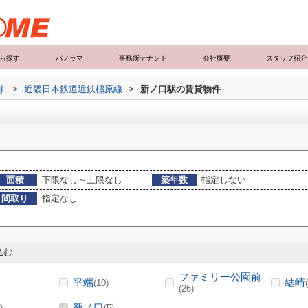
ら探す
パノラマ
事務所テナント
会社概要
スタッフ紹介
す
>
近畿日本鉄道近鉄橿原線
>
新ノ口駅の賃貸物件
面積
下限なし～上限なし
築年数
指定しない
間取り
指定なし
込む
ファミリー公園前
平端
結崎
(10)
(26)
新ノ口
)
(5)