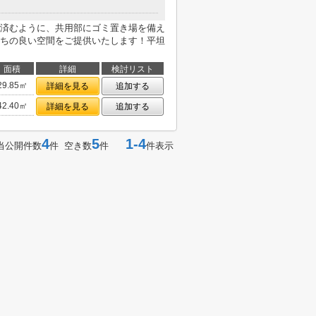
済むように、共用部にゴミ置き場を備え
ちの良い空間をご提供いたします！平坦
面積
詳細
検討リスト
29.85㎡
詳細を見る
追加する
42.40㎡
詳細を見る
追加する
4
5
1-4
当公開件数
件 空き数
件
件表示