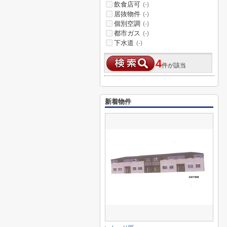
飲食店可
(-)
居抜物件
(-)
個別空調
(-)
都市ガス
(-)
下水道
(-)
4
件が該当
新着物件