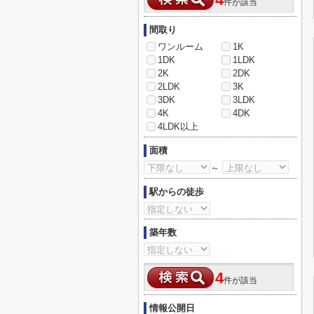
4
件が該当
間取り
ワンルーム
1K
1DK
1LDK
2K
2DK
2LDK
3K
3DK
3LDK
4K
4DK
4LDK以上
面積
～
駅からの徒歩
築年数
4
件が該当
情報公開日