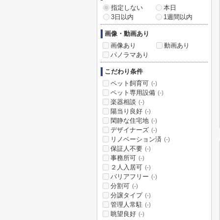
指定しない
本日
3日以内
1週間以内
画像・動画あり
画像あり
動画あり
パノラマあり
こだわり条件
ペット飼育可
(-)
ペット専用設備
(-)
楽器相談
(-)
陽当り良好
(-)
閑静な住宅地
(-)
デザイナーズ
(-)
リノベーション済
(-)
保証人不要
(-)
事務所可
(-)
２人入居可
(-)
バリアフリー
(-)
分割可
(-)
分譲タイプ
(-)
管理人常駐
(-)
眺望良好
(-)