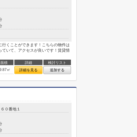
分
分
に行くことができます！こちらの物件は
っていて、アクセスが良いです！賃貸情
面積
詳細
検討リスト
9.87㎡
詳細を見る
追加する
８６０番地１
分
分