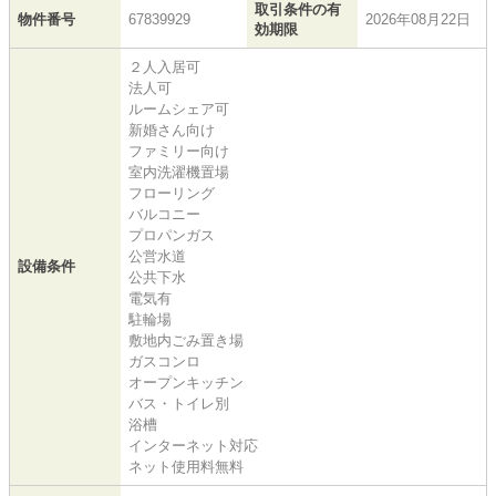
取引条件の有
物件番号
67839929
2026年08月22日
効期限
２人入居可
法人可
ルームシェア可
新婚さん向け
ファミリー向け
室内洗濯機置場
フローリング
バルコニー
プロパンガス
公営水道
設備条件
公共下水
電気有
駐輪場
敷地内ごみ置き場
ガスコンロ
オープンキッチン
バス・トイレ別
浴槽
インターネット対応
ネット使用料無料