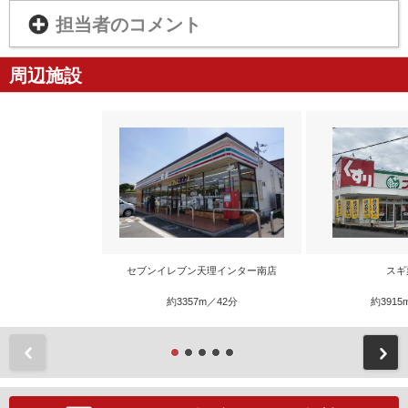
担当者のコメント
周辺施設
セブンイレブン天理インター南店
スギ
約3357m／42分
約3915
前