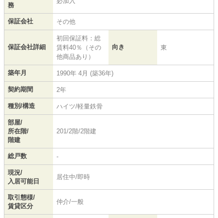
必加入
務
保証会社
その他
初回保証料：総
保証会社詳細
向き
賃料40％（その
東
他商品あり）
築年月
1990年 4月 (築36年)
契約期間
2年
種別/構造
ハイツ/軽量鉄骨
部屋/
所在階/
201/2階/2階建
階建
総戸数
-
現況/
居住中/即時
入居可能日
取引態様/
仲介/一般
賃貸区分