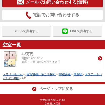
メールでお問い合わせする(無料)
電話でお問い合わせする
メールで共有する
LINEで共有する
空室一覧
4.8万円
2階/2DK/36.00㎡
管理・共益:-/敷:0万円/礼:5万円
メモリーホーム
>
(賃貸)路線・駅から探す
>
JR桜井線
>
帯解駅
>
エステートシ
ャルマンB棟
>
201
ページトップに戻る
営業時間:9:30～19:00
定休日:水曜日