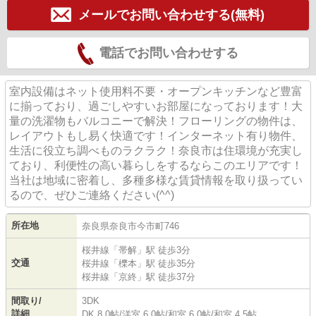
メールでお問い合わせする(無料)
電話でお問い合わせする
室内設備はネット使用料不要・オープンキッチンなど豊富
に揃っており、過ごしやすいお部屋になっております！大
量の洗濯物もバルコニーで解決！フローリングの物件は、
レイアウトもし易く快適です！インターネット有り物件、
生活に役立ち調べものラクラク！奈良市は住環境が充実し
ており、利便性の高い暮らしをするならこのエリアです！
当社は地域に密着し、多種多様な賃貸情報を取り扱ってい
るので、ぜひご連絡ください(^^)
所在地
奈良県
奈良市
今市町
746
桜井線
「
帯解
」駅 徒歩3分
交通
桜井線
「
櫟本
」駅 徒歩35分
桜井線
「
京終
」駅 徒歩37分
間取り/
3DK
詳細
DK 8.0帖
/
洋室 6.0帖
/
和室 6.0帖
/
和室 4.5帖