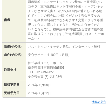
新着情報：エステートシャルマンB棟の空室情報なら
コチラ！室内設備はネット使用料不要・オープンキッ
チンなど大変充実！1か月で6000円の魅力あふれる物
件です！この機会にご検討ください！敷金不要なの
備考
で、初期費用削減につながります！交通アクセスを重
視して住まい探しをするなら、当社にお任せくださ
い！こちらでは、桜井線帯解周辺にある賃貸情報を豊
富に取り扱っております(*^^*)お部屋探しはメモリーホ
ームへ♪
設備(その他)
バス・トイレ・キッチン新品。インターネット無料
条件(その他)
安心サポート:1,100円（月額）
株式会社メモリーホーム
奈良県天理市川原城町801
取扱会社
TEL:0120-199-122
奈良県知事 (6) 第3198号
情報更新日
2026年08月08日
更新予定日
2026年08月22日
情報の見方