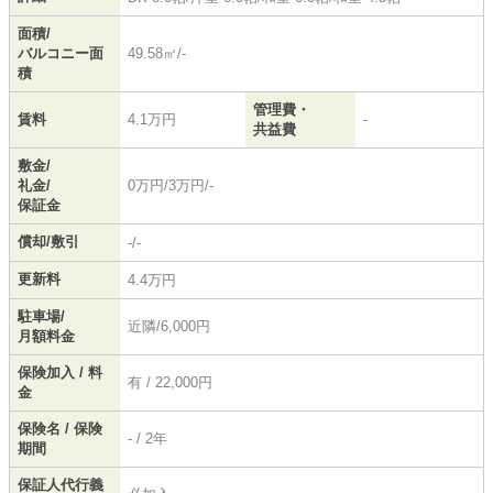
面積/
バルコニー面
49.58㎡/-
積
管理費・
賃料
4.1万円
-
共益費
敷金/
礼金/
0万円/3万円/-
保証金
償却/敷引
-/-
更新料
4.4万円
駐車場/
近隣/6,000円
月額料金
保険加入 / 料
有 / 22,000円
金
保険名 / 保険
- / 2年
期間
保証人代行義