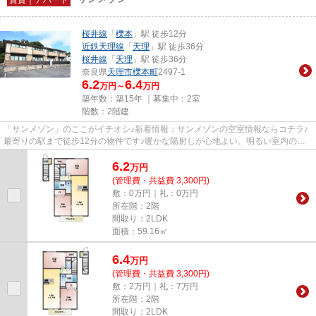
桜井線
「
櫟本
」駅 徒歩12分
近鉄天理線
「
天理
」駅 徒歩36分
桜井線
「
天理
」駅 徒歩36分
奈良県
天理市
櫟本町
2497-1
6.2
6.4
万円～
万円
築年数：築15年 ｜募集中：
2室
階数：2階建
「サンメゾン」のここがイチオシ♪新着情報：サンメゾンの空室情報ならコチラ♪
最寄りの駅まで徒歩12分の物件です♪暖かな陽射しが心地よい、明るい室内の物
件です♪天理市にある賃貸情報...
6.2
万
円
(管理費・共益費 3,300円)
敷：0万円｜礼：0万円
所在階：2階
間取り：2LDK
面積：59.16㎡
6.4
万
円
(管理費・共益費 3,300円)
敷：2万円｜礼：7万円
所在階：2階
間取り：2LDK