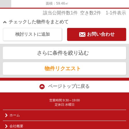
面積：59.46㎡
該当公開件数
1
件 空き数
2
件
1-1
件表示
チェックした物件をまとめて
検討リストに追加
お問い合わせ
さらに条件を絞り込む
物件リクエスト
ページトップに戻る
営業時間:9:30～19:00
定休日:水曜日
ホーム
会社概要