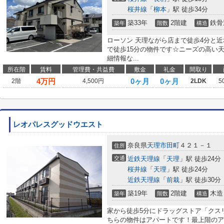
桜井線
「
柳本
」駅 徒歩34分
築33年
2階建
鉄骨
築年
階数
構造
ローソン 天理ながら店まで徒歩4分と
で徒歩15分の物件です☆ニーズの高い
細情報な...
所在階
賃料
管理費・共益費
敷金
礼金
間取り
4
万円
0ヶ月
0ヶ月
2階
4,500円
2LDK
5
レオパレスグッドウエスト
奈良県
天理市
田町
４２１－１
住所
交通
近鉄天理線
「
天理
」駅 徒歩24分
桜井線
「
天理
」駅 徒歩24分
近鉄天理線
「
前栽
」駅 徒歩30分
築19年
2階建
木造
築年
階数
構造
家から徒歩5分にドラッグストア「クス
ちらの物件はアパートです！最上階のア