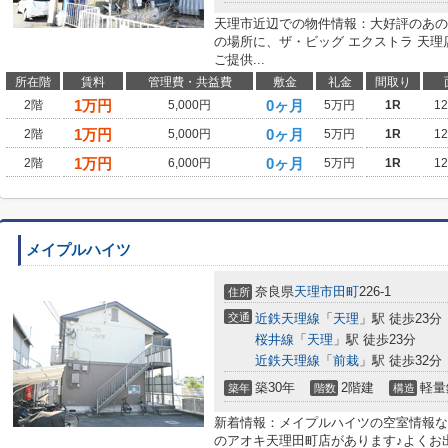
天理市近辺での物件情報：大好評のあの
の場所に、ザ・ビッグ エクストラ 天
ご提供...
所在階
賃料
管理費・共益費
敷金
礼金
間取り
1
万円
0ヶ月
2階
5,000円
5万円
1R
1
1
万円
0ヶ月
2階
5,000円
5万円
1R
1
1
万円
0ヶ月
2階
6,000円
5万円
1R
1
メイプルハイツ
奈良県
天理市
田町
226-1
住所
交通
近鉄天理線
「
天理
」駅 徒歩23分
桜井線
「
天理
」駅 徒歩23分
近鉄天理線
「
前栽
」駅 徒歩32分
築30年
2階建
軽量
築年
階数
構造
新着情報：メイプルハイツの空室情報な
のアオキ天理田町店があります♪よくお