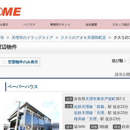
ら探す
パノラマ
事務所テナント
会社概要
スタッフ紹介
理市
>
天理市のドラッグストア
>
クスリのアオキ天理田町店
>
クスリの
周辺物件
並び順：
空室物件のみ表示
該当公開
ペーパーハウス
奈良県
天理市
東井戸堂町
367-2
住所
交通
近鉄天理線
「
前栽
」駅 徒歩22分
近鉄天理線
「
天理
」駅 徒歩23分
桜井線
「
天理
」駅 徒歩23分
築34年
3階建
鉄骨
築年
階数
構造