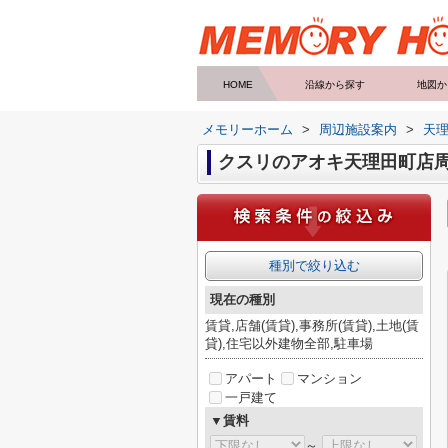
HOME
沿線から探す
地図か
メモリーホーム
>
周辺施設案内
>
天
クスリのアオキ天理田町店
種別で絞り込む
現在の種別
賃貸,店舗(賃貸),事務所(賃貸),土地(賃
貸),住宅以外建物全部,駐車場
アパート
マンション
一戸建て
▼賃料
～