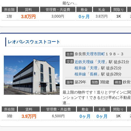
能なハ...
所在階
賃料
管理費・共益費
敷金
礼金
間取り
3.8
万円
0ヶ月
1階
3,000円
3.8万円
1K
レオパレスウェストコート
奈良県
天理市
田町
１９８－３
住所
交通
近鉄天理線
「
天理
」駅 徒歩21分
桜井線
「
天理
」駅 徒歩21分
桜井線
「
長柄
」駅 徒歩28分
築29年
3階建
鉄骨
築年
階数
構造
最上階の物件です！造りとデザインに関
ンションです！できるだけ早めに不動産
連...
所在階
賃料
管理費・共益費
敷金
礼金
間取り
3.9
万円
0ヶ月
0ヶ月
3階
6,500円
1K