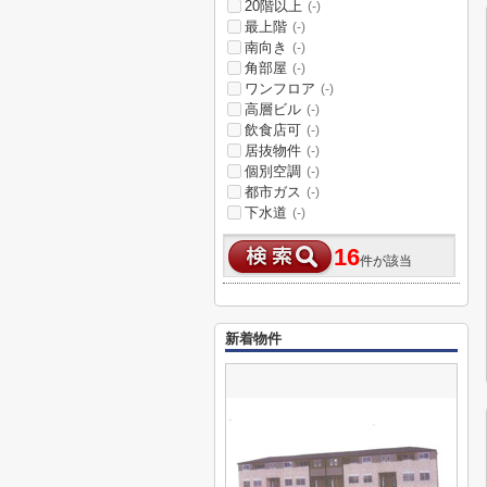
20階以上
(-)
最上階
(-)
南向き
(-)
角部屋
(-)
ワンフロア
(-)
高層ビル
(-)
飲食店可
(-)
居抜物件
(-)
個別空調
(-)
都市ガス
(-)
下水道
(-)
16
件が該当
新着物件