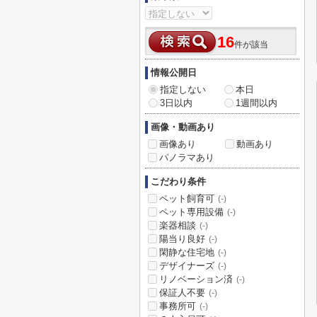
16
件が該当
情報公開日
指定しない
本日
3日以内
1週間以内
画像・動画あり
画像あり
動画あり
パノラマあり
こだわり条件
ペット飼育可
(-)
ペット専用設備
(-)
楽器相談
(-)
陽当り良好
(-)
閑静な住宅地
(-)
デザイナーズ
(-)
リノベーション済
(-)
保証人不要
(-)
事務所可
(-)