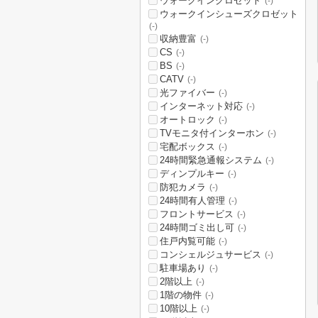
ウォークインクロゼット
(-)
ウォークインシューズクロゼット
(-)
収納豊富
(-)
CS
(-)
BS
(-)
CATV
(-)
光ファイバー
(-)
インターネット対応
(-)
オートロック
(-)
TVモニタ付インターホン
(-)
宅配ボックス
(-)
24時間緊急通報システム
(-)
ディンプルキー
(-)
防犯カメラ
(-)
24時間有人管理
(-)
フロントサービス
(-)
24時間ゴミ出し可
(-)
住戸内覧可能
(-)
コンシェルジュサービス
(-)
駐車場あり
(-)
2階以上
(-)
1階の物件
(-)
10階以上
(-)