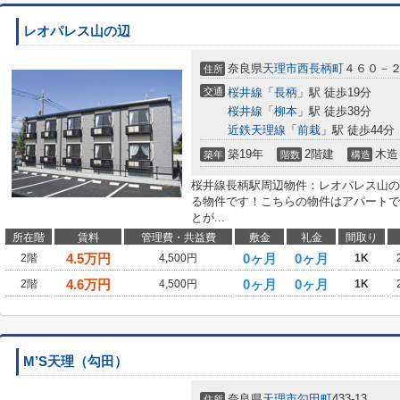
レオパレス山の辺
奈良県
天理市
西長柄町
４６０－
住所
交通
桜井線
「
長柄
」駅 徒歩19分
桜井線
「
柳本
」駅 徒歩38分
近鉄天理線
「
前栽
」駅 徒歩44分
築19年
2階建
木造
築年
階数
構造
桜井線長柄駅周辺物件：レオパレス山の
る物件です！こちらの物件はアパートで
とが...
所在階
賃料
管理費・共益費
敷金
礼金
間取り
4.5
万円
0ヶ月
0ヶ月
2階
4,500円
1K
4.6
万円
0ヶ月
0ヶ月
2階
4,500円
1K
M’S天理（勾田）
奈良県
天理市
勾田町
433-13
住所