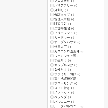
２人入居可
(-)
バリアフリー
(-)
分割可
(-)
分譲タイプ
(-)
管理人常駐
(-)
眺望良好
(-)
二世帯住宅
(-)
フリーレント
(-)
カードキー
(-)
オープンハウス
(-)
外国人可
(-)
ガスコンロ設置可
(-)
ルームシェア可
(-)
学生向け
(-)
カップル向け
(-)
女性向け
(-)
ファミリー向け
(-)
室内洗濯機置場
(-)
フローリング
(-)
ロフト付き
(-)
メゾネット
(-)
ベランダ
(-)
バルコニー
(-)
ルーフバルコニー
(-)