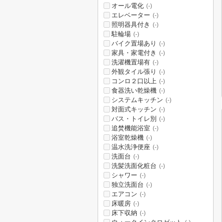
オール電化
(-)
エレベーター
(-)
照明器具付き
(-)
駐輪場
(-)
バイク置場あり
(-)
家具・家電付き
(-)
洗濯機置場有
(-)
外観タイル張り
(-)
コンロ２口以上
(-)
食器洗い乾燥機
(-)
システムキッチン
(-)
対面式キッチン
(-)
バス・トイレ別
(-)
追焚機能浴室
(-)
浴室乾燥機
(-)
温水洗浄便座
(-)
洗面台
(-)
洗髪洗面化粧台
(-)
シャワー
(-)
独立洗面台
(-)
エアコン
(-)
床暖房
(-)
床下収納
(-)