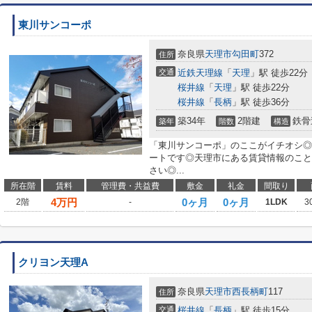
東川サンコーポ
奈良県
天理市
勾田町
372
住所
交通
近鉄天理線
「
天理
」駅 徒歩22分
桜井線
「
天理
」駅 徒歩22分
桜井線
「
長柄
」駅 徒歩36分
築34年
2階建
鉄骨
築年
階数
構造
「東川サンコーポ」のここがイチオシ◎
ートです◎天理市にある賃貸情報のこと
さい◎...
所在階
賃料
管理費・共益費
敷金
礼金
間取り
4
万円
0ヶ月
0ヶ月
2階
-
1LDK
3
クリヨン天理A
奈良県
天理市
西長柄町
117
住所
交通
桜井線
「
長柄
」駅 徒歩15分