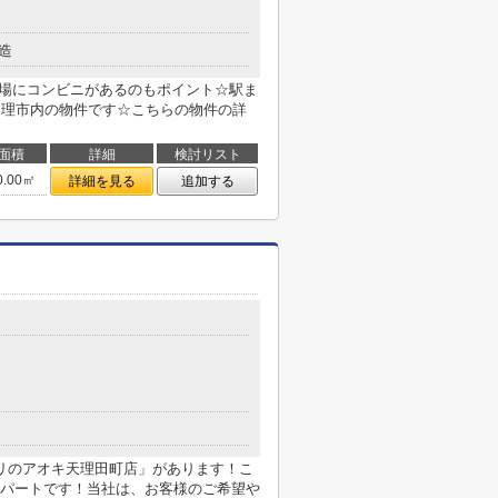
造
近場にコンビニがあるのもポイント☆駅ま
天理市内の物件です☆こちらの物件の詳
面積
詳細
検討リスト
0.00㎡
詳細を見る
追加する
リのアオキ天理田町店」があります！こ
パートです！当社は、お客様のご希望や