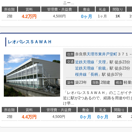
ニー...
所在階
賃料
管理費・共益費
敷金
礼金
間取り
4.2
万円
0ヶ月
2階
4,500円
1ヶ月
1K
1
レオパレスＳＡＷＡＨ
奈良県
天理市
東井戸堂町
３７１
住所
交通
近鉄天理線
「
天理
」駅 徒歩23分
近鉄天理線
「
前栽
」駅 徒歩23分
桜井線
「
長柄
」駅 徒歩37分
築23年
2階建
軽量
築年
階数
構造
「レオパレスＳＡＷＡＨ」のここがイチ
近に駅が2つあるので、経路を用途や行
け早...
所在階
賃料
管理費・共益費
敷金
礼金
間取り
4.4
万円
0ヶ月
0ヶ月
2階
4,500円
1K