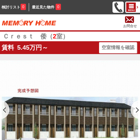
0
0
検討リスト
最近見た物件
お問合せ
Ｃｒｅｓｔ 倭（
2
室）
賃料
5.45
万円～
空室情報を確認