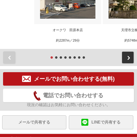
オークワ 田原本店
天理市立
約2287m／29分
約5748
前
メールでお問い合わせする(無料)
電話でお問い合わせする
現況の確認はお気軽にお問い合わせください。
メールで共有する
LINEで共有する