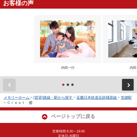
お客様の声
内田一行
内田
前
メモリーホーム
>
(賃貸)路線・駅から探す
>
近畿日本鉄道近鉄橿原線
>
笠縫駅
>
Ｃｒｅｓｔ 倭
ページトップに戻る
営業時間:9:30～19:00
定休日:水曜日