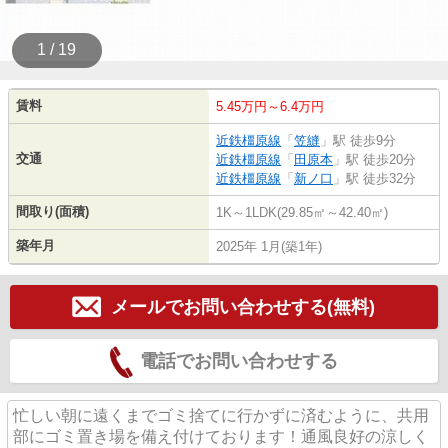
1 / 19
賃料
5.45万円～6.4万円
近鉄橿原線
「
笠縫
」駅 徒歩9分
交通
近鉄橿原線
「
田原本
」駅 徒歩20分
近鉄橿原線
「
新ノ口
」駅 徒歩32分
間取り(面積)
1K～1LDK(29.85㎡～42.40㎡)
築年月
2025年 1月(築1年)
メールでお問い合わせする(無料)
電話でお問い合わせする
忙しい朝に遠くまでゴミ捨てに行かずに済むように、共用
部にゴミ置き場を備え付けております！通風良好の涼しく