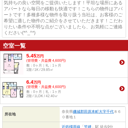
気持ちの良い空間をご提供いたします！平坦な場所にある
アパートなら毎日の移動も快適です！こちらの物件はアパ
ートです！多種多様な物件を取り扱う当社は、お客様のご
希望に適した物件のご紹介をさせていただきます！こだわ
りたい条件や不明な点がございましたら、お気軽にご連絡
ください(*^_^*)
空室一覧
5.45
万
円
(管理費・共益費 4,600円)
敷：0ヶ月｜礼：1ヶ月
1階 / 1K / 29.85㎡
6.4
万
円
(管理費・共益費 4,600円)
敷：0ヶ月｜礼：1ヶ月
2階 / 1LDK / 42.40㎡
奈良県
磯城郡田原本町
大字千代
８６
所在地
０番地１
近鉄橿原線
「
笠縫
」駅 徒歩9分