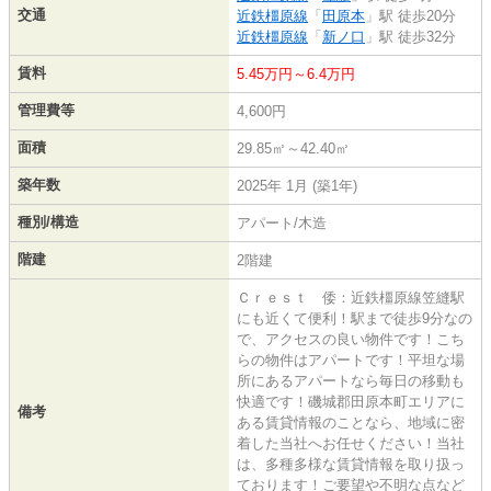
交通
近鉄橿原線
「
田原本
」駅 徒歩20分
近鉄橿原線
「
新ノ口
」駅 徒歩32分
賃料
5.45万円～6.4万円
管理費等
4,600円
面積
29.85㎡～42.40㎡
築年数
2025年 1月 (築1年)
種別/構造
アパート/木造
階建
2階建
Ｃｒｅｓｔ 倭：近鉄橿原線笠縫駅
にも近くて便利！駅まで徒歩9分なの
で、アクセスの良い物件です！こち
らの物件はアパートです！平坦な場
所にあるアパートなら毎日の移動も
快適です！磯城郡田原本町エリアに
備考
ある賃貸情報のことなら、地域に密
着した当社へお任せください！当社
は、多種多様な賃貸情報を取り扱っ
ております！ご要望や不明な点など