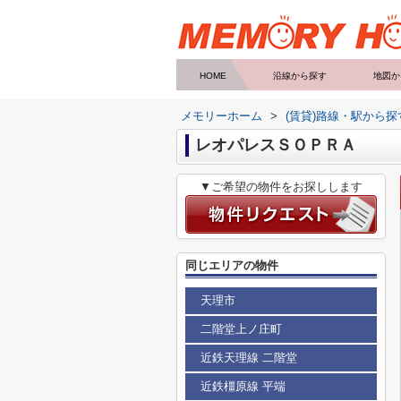
HOME
沿線から探す
地図か
メモリーホーム
>
(賃貸)路線・駅から探
レオパレスＳＯＰＲＡ
▼ご希望の物件をお探しします
同じエリアの物件
天理市
二階堂上ノ庄町
近鉄天理線 二階堂
近鉄橿原線 平端