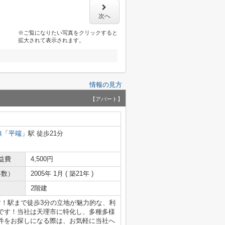
次へ
※ご覧になりたい写真をクリックすると
拡大されて表示されます。
情報の見方
【アパート】
線
「
平端
」駅 徒歩21分
益費
4,500円
年数）
2005年 1月 ( 築21年 )
2階建
す！駅まで徒歩3分の立地が魅力的な、利
です！当社は天理市に特化し、多種多様
件をお探しになる際は、お気軽に当社へ