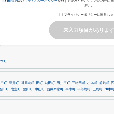
※
利用規約
及び
プライバシーポリシー
を必ずお読みください。左記内容に同
さい。
プライバシーポリシーに同意しま
未入力項目がありま
原本町
ノ庄町
豊井町
川原城町
田町
勾田町
田井庄町
三昧田町
杉本町
前栽町
菅田町
岩室町
豊田町
中山町
西井戸堂町
兵庫町
平等坊町
三島町
柳本