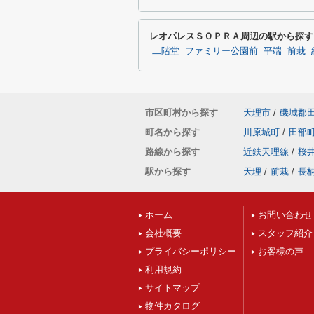
レオパレスＳＯＰＲＡ周辺の駅から探す
二階堂
ファミリー公園前
平端
前栽
市区町村から探す
天理市
/
磯城郡
町名から探す
川原城町
/
田部
路線から探す
近鉄天理線
/
桜
駅から探す
天理
/
前栽
/
長
ホーム
お問い合わせ
会社概要
スタッフ紹介
プライバシーポリシー
お客様の声
利用規約
サイトマップ
物件カタログ