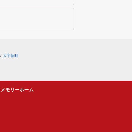
/
大字新町
はメモリーホーム