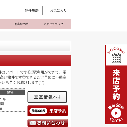
物件履歴
お気に入り
お客様の声
アクセスマップ
件はアパートです◎2駅利用ができて、電
の高い物件です◎できるだけ早めに不動産
ち早くお届けします(^^)
建物
空室情報へ
21年
階建
造