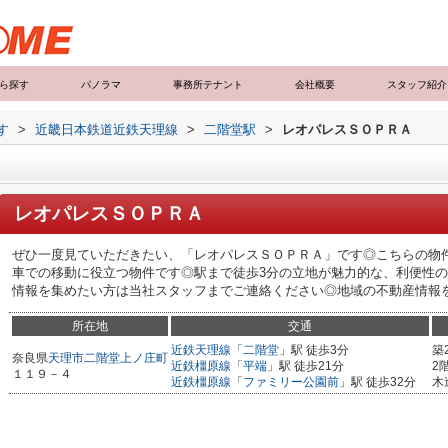
ら探す
パノラマ
事務所テナント
会社概要
スタッフ紹介
す
>
近畿日本鉄道近鉄天理線
>
二階堂駅
>
レオパレスＳＯＰＲＡ
レオパレスＳＯＰＲＡ
ぜひ一度見ていただきたい、「レオパレスＳＯＰＲＡ」です◎こちらの物
車での移動に役立つ物件です◎駅まで徒歩3分の立地が魅力的な、利便性
情報を集めたい方は当社スタッフまでご連絡ください◎地域の不動産情報をい
所在地
交通
近鉄天理線
「
二階堂
」駅 徒歩3分
築
奈良県
天理市
二階堂上ノ庄町
近鉄橿原線
「
平端
」駅 徒歩21分
2
１１９－４
近鉄橿原線
「
ファミリー公園前
」駅 徒歩32分
木