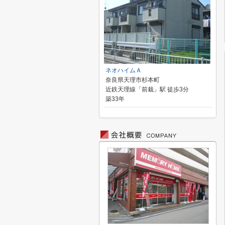
ネオハイムＡ
奈良県天理市杉本町
近鉄天理線「前栽」駅 徒歩3分
築33年