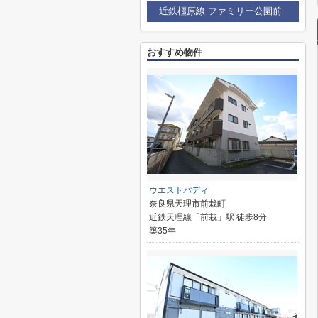
近鉄橿原線 ファミリー公園前
おすすめ物件
ウエストパディ
奈良県天理市前栽町
近鉄天理線「前栽」駅 徒歩8分
築35年