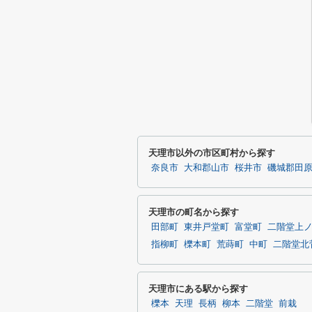
天理市以外の市区町村から探す
奈良市
大和郡山市
桜井市
磯城郡田
天理市の町名から探す
田部町
東井戸堂町
富堂町
二階堂上
指柳町
櫟本町
荒蒔町
中町
二階堂北
天理市にある駅から探す
櫟本
天理
長柄
柳本
二階堂
前栽