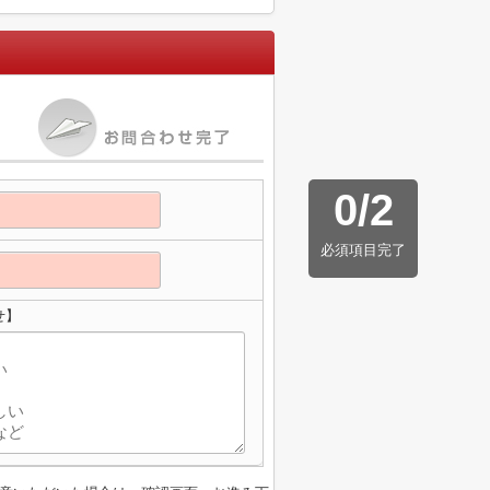
0
/
2
必須項目完了
せ】