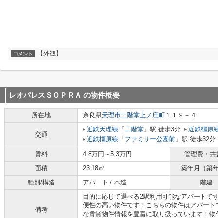
【外観】
コメント
レオパレスＳＯＰＲＡ
の物件概要
所在地
奈良県
天理市
二階堂上ノ庄町
１１９－４
近鉄天理線
「
二階堂
」駅 徒歩3分
近鉄橿原
交通
近鉄橿原線
「
ファミリー公園前
」駅 徒歩32分
賃料
4.8万円～5.3万円
管理費・共
面積
23.18㎡
築年月（築
種別/構造
アパート / 木造
階建
目的に応じて選べる2駅利用可能なアパートで
便性の高い物件です！こちらの物件はアパート
備考
な賃貸物件情報を豊富に取り扱っています！物