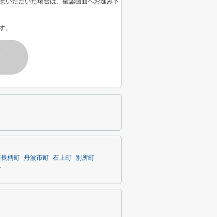
意いただいた場合は、確認画面へお進み下
す。
す
西長柄町
丹波市町
石上町
別所町
町