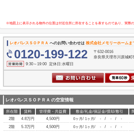
※地図上に表示される物件の位置は付近住所に所在することを表すものであり、実際
レオパレスＳＯＰＲＡ
へのお問い合わせは
株式会社メモリーホームま
0120-199-122
〒632-0016
奈良県天理市川原城町8
9:30～19:00 定休日:水曜日
レオパレスＳＯＰＲＡ
の空室情報
所在階
賃料
管理費・共益費
敷金/礼金/保証金/償却/敷引
2階
4.8万円
4,500円
/
/
/
/
0ヶ月
1ヶ月
-
-
-
2階
5.3万円
4,500円
/
/
/
/
0ヶ月
1ヶ月
-
-
-