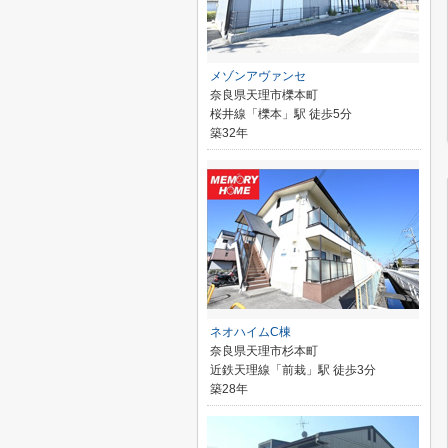
メゾンアヴァンセ
奈良県天理市櫟本町
桜井線「櫟本」駅 徒歩5分
築32年
ネオハイムC棟
奈良県天理市杉本町
近鉄天理線「前栽」駅 徒歩3分
築28年