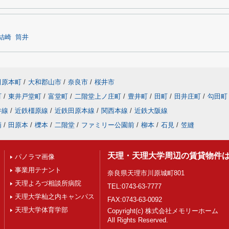
結崎
筒井
田原本町
/
大和郡山市
/
奈良市
/
桜井市
町
/
東井戸堂町
/
富堂町
/
二階堂上ノ庄町
/
豊井町
/
田町
/
田井庄町
/
勾田町
井線
/
近鉄橿原線
/
近鉄田原本線
/
関西本線
/
近鉄大阪線
柄
/
田原本
/
櫟本
/
二階堂
/
ファミリー公園前
/
柳本
/
石見
/
笠縫
天理・天理大学周辺の賃貸物件
パノラマ画像
事業用テナント
奈良県天理市川原城町801
天理よろづ相談所病院
TEL:0743-63-7777
天理大学杣之内キャンパス
FAX:0743-63-0092
天理大学体育学部
Copyright(c) 株式会社メモリーホーム
All Rights Reserved.