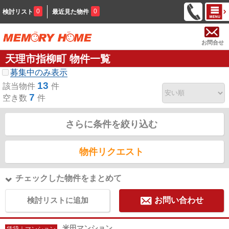
0
0
検討リスト
最近見た物件
お問合せ
天理市指柳町 物件一覧
募集中のみ表示
13
該当物件
件
7
空き数
件
さらに条件を絞り込む
物件リクエスト
チェックした物件をまとめて
検討リストに追加
お問い合わせ
米田マンション
賃貸｜マンション