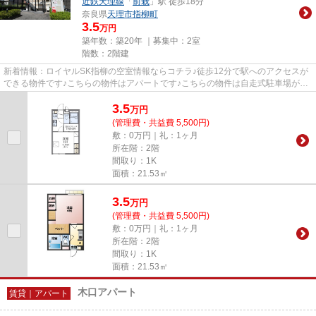
近鉄天理線
「
前栽
」駅 徒歩18分
奈良県
天理市
指柳町
3.5
万円
築年数：築20年 ｜募集中：
2室
階数：2階建
新着情報：ロイヤルSK指柳の空室情報ならコチラ♪徒歩12分で駅へのアクセスが
できる物件です♪こちらの物件はアパートです♪こちらの物件は自走式駐車場がご
利用いただけます♪当社スタッ...
3.5
万
円
(管理費・共益費 5,500円)
敷：0万円｜礼：1ヶ月
所在階：2階
間取り：1K
面積：21.53㎡
3.5
万
円
(管理費・共益費 5,500円)
敷：0万円｜礼：1ヶ月
所在階：2階
間取り：1K
面積：21.53㎡
木口アパート
賃貸｜アパート