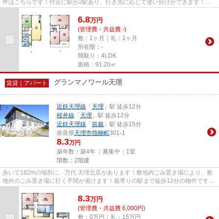
件はこちらです！付近に駅が2駅あり、行き先に応じて使い分けができます！駅
まで徒歩12分に立地する物件で...
6.8
万
円
(管理費・共益費 -)
敷：1ヶ月｜礼：1ヶ月
所在階：-
間取り：4LDK
面積：91.20㎡
グランマノワール天理
賃貸｜アパート
近鉄天理線
「
天理
」駅 徒歩12分
桜井線
「
天理
」駅 徒歩12分
近鉄天理線
「
前栽
」駅 徒歩15分
奈良県
天理市
指柳町
301-1
8.3
万円
築年数：築4年 ｜募集中：
1室
階数：2階建
歩いて182mの場所に、万代 天理北店があります！敷地内ごみ置き場により、敷
地外のごみ置き場に行く手間が省けます！最寄りの駅まで徒歩12分の物件です！
物件から駅までは平坦な道なの...
8.3
万
円
(管理費・共益費 6,000円)
敷：0万円｜礼：15万円