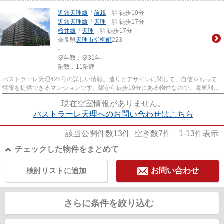
近鉄天理線
「
前栽
」駅 徒歩10分
近鉄天理線
「
天理
」駅 徒歩17分
桜井線
「
天理
」駅 徒歩17分
奈良県
天理市
指柳町
223
-
築年数：築31年
階数：11階建
パストラーレ天理428号の詳しい情報。造りとデザインに関して、自信をもって
情報を提供できるマンションです。駅から徒歩10分にある物件なので、電車利用
が多い方にオススメです。清潔...
現在空室情報がありません。
パストラーレ天理へのお問い合わせはこちら
該当公開件数
13
件 空き数
7
件
1-13
件表示
チェックした物件をまとめて
検討リストに追加
お問い合わせ
さらに条件を絞り込む