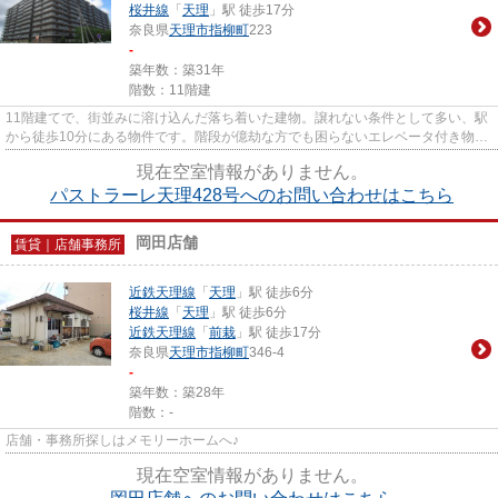
桜井線
「
天理
」駅 徒歩17分
奈良県
天理市
指柳町
223
-
築年数：築31年
階数：11階建
11階建てで、街並みに溶け込んだ落ち着いた建物。譲れない条件として多い、駅
から徒歩10分にある物件です。階段が億劫な方でも困らないエレベータ付き物
件。防犯対策の行き届いた造り...
現在空室情報がありません。
パストラーレ天理428号へのお問い合わせはこちら
岡田店舗
賃貸｜店舗事務所
近鉄天理線
「
天理
」駅 徒歩6分
桜井線
「
天理
」駅 徒歩6分
近鉄天理線
「
前栽
」駅 徒歩17分
奈良県
天理市
指柳町
346-4
-
築年数：築28年
階数：-
店舗・事務所探しはメモリーホームへ♪
現在空室情報がありません。