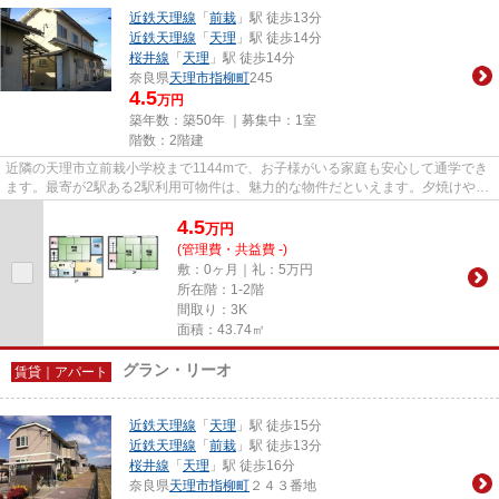
近鉄天理線
「
前栽
」駅 徒歩13分
近鉄天理線
「
天理
」駅 徒歩14分
桜井線
「
天理
」駅 徒歩14分
奈良県
天理市
指柳町
245
4.5
万円
築年数：築50年 ｜募集中：
1室
階数：2階建
近隣の天理市立前栽小学校まで1144mで、お子様がいる家庭も安心して通学でき
ます。最寄が2駅ある2駅利用可物件は、魅力的な物件だといえます。夕焼けや街
の夜景を贅沢に楽しめる最上階...
4.5
万
円
(管理費・共益費 -)
敷：0ヶ月｜礼：5万円
所在階：1-2階
間取り：3K
面積：43.74㎡
グラン・リーオ
賃貸｜アパート
近鉄天理線
「
天理
」駅 徒歩15分
近鉄天理線
「
前栽
」駅 徒歩13分
桜井線
「
天理
」駅 徒歩16分
奈良県
天理市
指柳町
２４３番地