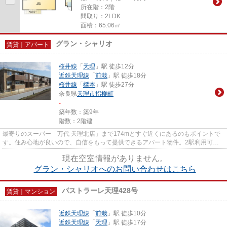
所在階：2階
間取り：2LDK
面積：65.06㎡
グラン・シャリオ
賃貸｜アパート
桜井線
「
天理
」駅 徒歩12分
近鉄天理線
「
前栽
」駅 徒歩18分
桜井線
「
櫟本
」駅 徒歩27分
奈良県
天理市
指柳町
-
築年数：築9年
階数：2階建
最寄りのスーパー「万代 天理北店」まで174mとすぐ近くにあるのもポイントで
す。住み心地が良いので、自信をもって提供できるアパート物件。2駅利用可物
件は、利便性が高くニーズのあ...
現在空室情報がありません。
グラン・シャリオへのお問い合わせはこちら
パストラーレ天理428号
賃貸｜マンション
近鉄天理線
「
前栽
」駅 徒歩10分
近鉄天理線
「
天理
」駅 徒歩17分