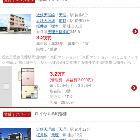
近鉄天理線
「
天理
」駅 徒歩8分
近鉄天理線
「
前栽
」駅 徒歩18分
桜井線
「
櫟本
」駅 徒歩31分
奈良県
天理市
指柳町
346-8
3.2
万円
築年数：築33年 ｜募集中：
1室
階数：4階建
近鉄天理線天理駅周辺物件：米田マンション♪「米田マンション」のここがイチオ
シ♪幅広い層に好評な、駅から徒歩8分に立地する物件です♪駐車場は物件から約
300mです♪物件の見学やご不明...
3.2
万
円
(管理費・共益費 3,000円)
敷：0万円｜礼：3.2万円
所在階：3階
間取り：1DK
面積：29.50㎡
ロイヤルSK指柳
賃貸｜アパート
近鉄天理線
「
天理
」駅 徒歩12分
桜井線
「
天理
」駅 徒歩12分