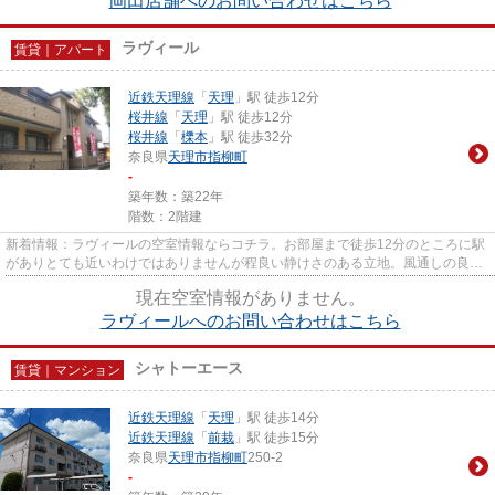
岡田店舗へのお問い合わせはこちら
ラヴィール
賃貸｜アパート
近鉄天理線
「
天理
」駅 徒歩12分
桜井線
「
天理
」駅 徒歩12分
桜井線
「
櫟本
」駅 徒歩32分
奈良県
天理市
指柳町
-
築年数：築22年
階数：2階建
新着情報：ラヴィールの空室情報ならコチラ。お部屋まで徒歩12分のところに駅
がありとても近いわけではありませんが程良い静けさのある立地。風通しの良い
最上階の物件で快適な生活を...
現在空室情報がありません。
ラヴィールへのお問い合わせはこちら
シャトーエース
賃貸｜マンション
近鉄天理線
「
天理
」駅 徒歩14分
近鉄天理線
「
前栽
」駅 徒歩15分
奈良県
天理市
指柳町
250-2
-