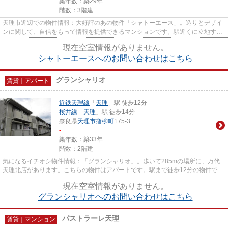
築年数：築29年
階数：3階建
天理市近辺での物件情報：大好評のあの物件「シャトーエース」。造りとデザイ
ンに関して、自信をもって情報を提供できるマンションです。駅近くに立地する
物件で、徒歩14分程でアクセ...
現在空室情報がありません。
シャトーエースへのお問い合わせはこちら
グランシャリオ
賃貸｜アパート
近鉄天理線
「
天理
」駅 徒歩12分
桜井線
「
天理
」駅 徒歩14分
奈良県
天理市
指柳町
175-3
-
築年数：築33年
階数：2階建
気になるイチオシ物件情報：「グランシャリオ」。歩いて285mの場所に、万代
天理北店があります。こちらの物件はアパートです。駅まで徒歩12分の物件で
す。物件探しをはじめた方、当社...
現在空室情報がありません。
グランシャリオへのお問い合わせはこちら
パストラーレ天理
賃貸｜マンション