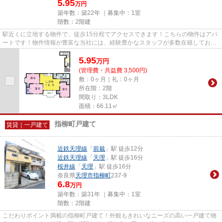
5.95
万円
築年数：築22年 ｜募集中：
1室
階数：2階建
駅近くに立地する物件で、徒歩15分程でアクセスできます！こちらの物件はアパ
ートです！物件情報が豊富な当社には、経験豊かなスタッフが多数在籍しており
ます！天理市や近鉄天理線天...
5.95
万
円
(管理費・共益費 3,500円)
敷：0ヶ月｜礼：0ヶ月
所在階：2階
間取り：3LDK
面積：66.11㎡
指柳町戸建て
賃貸｜一戸建て
近鉄天理線
「
前栽
」駅 徒歩12分
近鉄天理線
「
天理
」駅 徒歩16分
桜井線
「
天理
」駅 徒歩16分
奈良県
天理市
指柳町
237-9
6.8
万円
築年数：築31年 ｜募集中：
1室
階数：2階建
こだわりポイント満載の指柳町戸建て！外観もきれいなニーズの高い一戸建て物