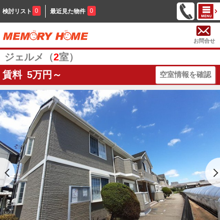
0
0
検討リスト
最近見た物件
お問合せ
ジェルメ（
2
室）
賃料
5
万円～
空室情報を確認