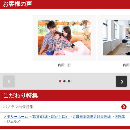
お客様の声
内田一行
内田
前
こだわり特集
パノラマ画像特集
メモリーホーム
>
(賃貸)路線・駅から探す
>
近畿日本鉄道近鉄天理線
>
天理駅
>
ジェルメ