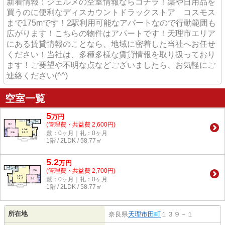
新着情報：ジェルメの空室情報ならコチラ！薬や日用品を
買うのに便利なディスカウントドラックストア コスモス
まで175mです！2駅利用可能なアパートなので行動範囲も
広がります！こちらの物件はアパートです！天理市エリア
にある賃貸情報のことなら、地域に密着した当社へお任せ
ください！当社は、多種多様な賃貸情報を取り扱っており
ます！ご要望や不明な点などございましたら、お気軽にご
連絡ください(^^)
空室一覧
5
万
円
(管理費・共益費 2,600円)
敷：0ヶ月｜礼：0ヶ月
1階 / 2LDK / 58.77㎡
5.2
万
円
(管理費・共益費 2,700円)
敷：0ヶ月｜礼：0ヶ月
1階 / 2LDK / 58.77㎡
所在地
奈良県
天理市
田町
１３９－１