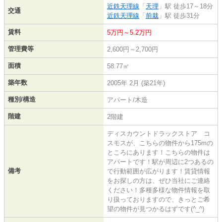
近鉄天理線
「
天理
」駅 徒歩17～18分
交通
近鉄天理線
「
前栽
」駅 徒歩31分
賃料
5万円～5.2万円
管理費等
2,600円～2,700円
面積
58.77㎡
築年数
2005年 2月 (築21年)
種別/構造
アパート/木造
階建
2階建
ディスカウントドラックストア コ
スモスが、こちらの物件から175mの
ところにあります！こちらの物件は
アパートです！駅が周辺に2つあるの
備考
で行動範囲が広がります！賃貸情報
をお探しの方は、ぜひ当社にご連絡
ください！多種多様な物件情報を取
り扱っておりますので、きっとご希
望の物件が見つかるはずです(^_^)