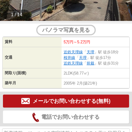
1 / 14
パノラマ写真を見る
賃料
5万円～5.2万円
近鉄天理線
「
天理
」駅 徒歩18分
交通
桜井線
「
天理
」駅 徒歩17分
近鉄天理線
「
前栽
」駅 徒歩31分
間取り(面積)
2LDK(58.77㎡)
築年月
2005年 2月(築21年)
メールでお問い合わせする(無料)
電話でお問い合わせする