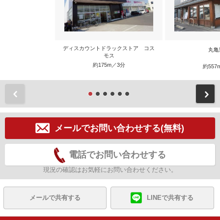
ディスカウントドラックストア コス
丸亀
モス
約175m／3分
約557
前
メールでお問い合わせする(無料)
電話でお問い合わせする
現況の確認はお気軽にお問い合わせください。
メールで共有する
LINEで共有する