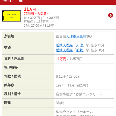
空室一覧
11
万
円
(管理費・共益費 -)
敷：30万円｜礼：30万円
坪単価：
1.35
万円
1階 / 27.00㎡ / 8.16坪
所在地
奈良県
天理市
三島町
368
近鉄天理線
「
天理
」駅 徒歩11分
交通
近鉄天理線
「
前栽
」駅 徒歩28分
賃料 / 坪単価
11万円
/ 1.35万円
管理費等
-
坪数 / 面積
8.16坪 / 27.00㎡
築年数
1997年 11月 (築28年)
種別 / 構造
店舗事務所 / 鉄筋コンクリート
階建
3階建
株式会社メモリーホーム