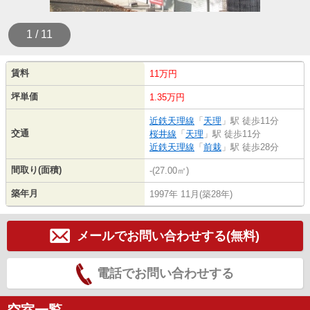
1 / 11
賃料
11万円
坪単価
1.35万円
近鉄天理線
「
天理
」駅 徒歩11分
交通
桜井線
「
天理
」駅 徒歩11分
近鉄天理線
「
前栽
」駅 徒歩28分
間取り(面積)
-(27.00㎡)
築年月
1997年 11月(築28年)
メールでお問い合わせする(無料)
電話でお問い合わせする