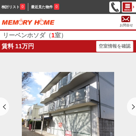
0
0
検討リスト
最近見た物件
お問合せ
リーベンホソダ（
1
室）
賃料
11万円
空室情報を確認