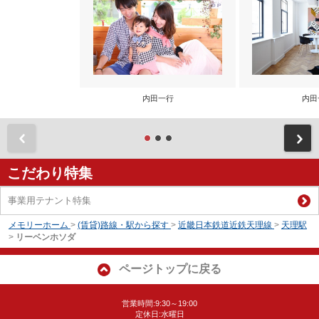
内田一行
内田
前
こだわり特集
事業用テナント特集
メモリーホーム
>
(賃貸)路線・駅から探す
>
近畿日本鉄道近鉄天理線
>
天理駅
>
リーベンホソダ
ページトップに戻る
営業時間:9:30～19:00
定休日:水曜日