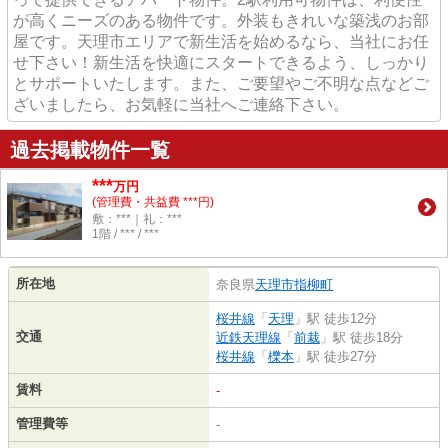
が高くニーズのある物件です。外装もきれいな築浅のお部
屋です。天理市エリアで新生活を始めるなら、当社にお任
せ下さい！新生活を快適にスタートできるよう、しっかり
とサポートいたします。また、ご要望やご不明な点などご
ざいましたら、お気軽に当社へご連絡下さい。
過去掲載物件一覧
***
万円
(管理費・共益費 ***円)
敷：***｜礼：***
1階 / *** / ***
所在地
奈良県
天理市
指柳町
桜井線
「
天理
」駅 徒歩12分
交通
近鉄天理線
「
前栽
」駅 徒歩18分
桜井線
「
櫟本
」駅 徒歩27分
賃料
-
管理費等
-