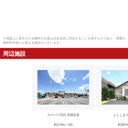
※地図上に表示される物件の位置は付近住所に所在することを表すものであり、実際の
物件所在地とは異なる場合がございます。
周辺施設
スーパー万代 天理北店
ふくしま
約174m／3分
約397