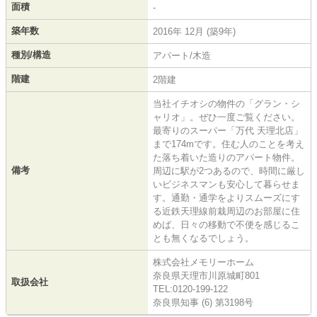
面積
-
築年数
2016年 12月 (築9年)
種別/構造
アパート/木造
階建
2階建
当社イチオシの物件の「グラン・シ
ャリオ」。ぜひ一度ご覧ください。
最寄りのスーパー「万代 天理北店」
まで174mです。住む人のことを考え
た落ち着いた造りのアパート物件。
備考
周辺に駅が2つあるので、時間に厳し
いビジネスマンも安心して暮らせま
す。通勤・通学をよりスムーズにす
る近鉄天理線前栽周辺のお部屋に住
めば、日々の移動で不便を感じるこ
とも無くなるでしょう。
株式会社メモリーホーム
奈良県天理市川原城町801
取扱会社
TEL:0120-199-122
奈良県知事 (6) 第3198号