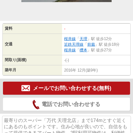
賃料
-
桜井線
「
天理
」駅 徒歩12分
交通
近鉄天理線
「
前栽
」駅 徒歩18分
桜井線
「
櫟本
」駅 徒歩27分
間取り(面積)
-(-)
築年月
2016年 12月(築9年)
メールでお問い合わせする(無料)
電話でお問い合わせする
最寄りのスーパー「万代 天理北店」まで174mとすぐ近く
にあるのもポイントです。住み心地が良いので、自信をも
って提供できるアパート物件。2駅利用可物件は、利便性