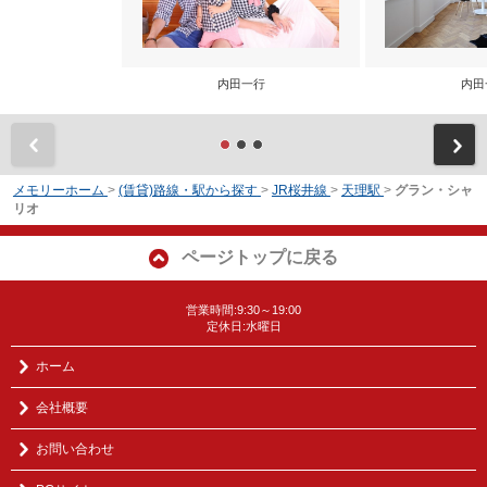
内田一行
内田
前
メモリーホーム
>
(賃貸)路線・駅から探す
>
JR桜井線
>
天理駅
>
グラン・シャ
リオ
ページトップに戻る
営業時間:9:30～19:00
定休日:水曜日
ホーム
会社概要
お問い合わせ