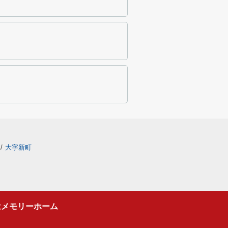
町
/
大字新町
はメモリーホーム