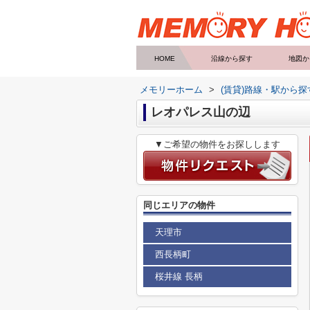
HOME
沿線から探す
地図か
メモリーホーム
>
(賃貸)路線・駅から探
レオパレス山の辺
▼ご希望の物件をお探しします
同じエリアの物件
天理市
西長柄町
桜井線 長柄