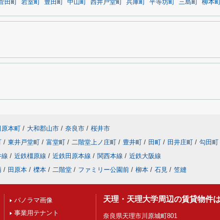
菅田町
岩室町
豊田町
中山町
西井戸堂町
兵庫町
平等坊町
三島町
柳本
田原本町
/
大和郡山市
/
奈良市
/
桜井市
町
/
東井戸堂町
/
富堂町
/
二階堂上ノ庄町
/
豊井町
/
田町
/
田井庄町
/
勾田町
井線
/
近鉄橿原線
/
近鉄田原本線
/
関西本線
/
近鉄大阪線
柄
/
田原本
/
櫟本
/
二階堂
/
ファミリー公園前
/
柳本
/
石見
/
笠縫
天理・天理大学周辺の賃貸物件
パノラマ画像
事業用テナント
奈良県天理市川原城町801