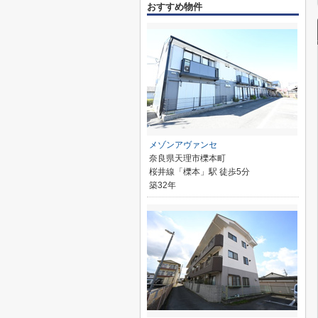
おすすめ物件
メゾンアヴァンセ
奈良県天理市櫟本町
桜井線「櫟本」駅 徒歩5分
築32年