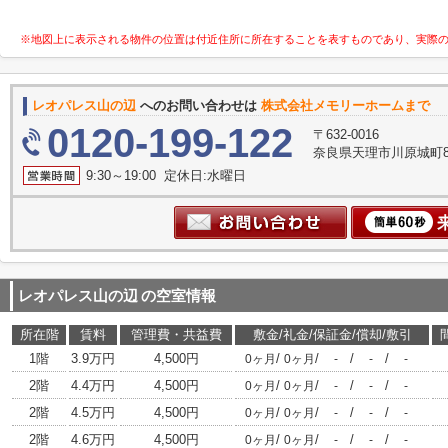
※地図上に表示される物件の位置は付近住所に所在することを表すものであり、実際
レオパレス山の辺
へのお問い合わせは
株式会社メモリーホームまで
0120-199-122
〒632-0016
奈良県天理市川原城町8
9:30～19:00 定休日:水曜日
レオパレス山の辺
の空室情報
所在階
賃料
管理費・共益費
敷金/礼金/保証金/償却/敷引
1階
3.9万円
4,500円
/
/
/
/
0ヶ月
0ヶ月
-
-
-
2階
4.4万円
4,500円
/
/
/
/
0ヶ月
0ヶ月
-
-
-
2階
4.5万円
4,500円
/
/
/
/
0ヶ月
0ヶ月
-
-
-
2階
4.6万円
4,500円
/
/
/
/
0ヶ月
0ヶ月
-
-
-