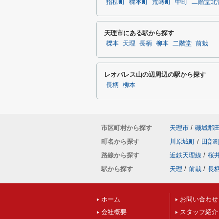
指柳町
櫟本町
荒蒔町
中町
二階堂北
天理市にある駅から探す
櫟本
天理
長柄
柳本
二階堂
前栽
レオパレス山の辺周辺の駅から探す
長柄
柳本
市区町村から探す
天理市
/
磯城郡
町名から探す
川原城町
/
田部
路線から探す
近鉄天理線
/
桜
駅から探す
天理
/
前栽
/
長
ホーム
お問い合わせ
会社概要
スタッフ紹介