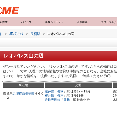
ら探す
パノラマ
事務所テナント
会社概要
スタッフ紹介
す
>
JR桜井線
>
長柄駅
>
レオパレス山の辺
レオパレス山の辺
ぜひ一度見ていただきたい、「レオパレス山の辺」です♪こちらの物件はコ
はアパートです♪天理市の地域情報や賃貸物件情報のことなら、当社にお任
すので、確かな情報をご提供いたします♪お気軽にご連絡ください(^o^)
所在地
交通
桜井線
「
長柄
」駅 徒歩17～19分
築
奈良県
天理市
西長柄町
４６０
桜井線
「
柳本
」駅 徒歩38分
2
－２
近鉄天理線
「
前栽
」駅 徒歩44分
木