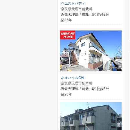
ウエストパディ
奈良県天理市前栽町
近鉄天理線「前栽」駅 徒歩8分
築35年
ネオハイムC棟
奈良県天理市杉本町
近鉄天理線「前栽」駅 徒歩3分
築28年