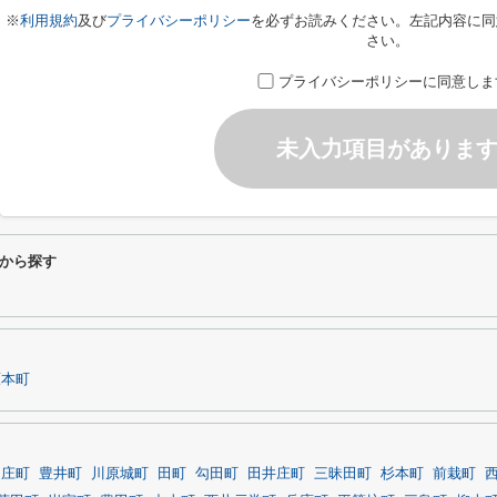
※
利用規約
及び
プライバシーポリシー
を必ずお読みください。左記内容に同
さい。
プライバシーポリシーに同意しま
未入力項目がありま
から探す
原本町
ノ庄町
豊井町
川原城町
田町
勾田町
田井庄町
三昧田町
杉本町
前栽町