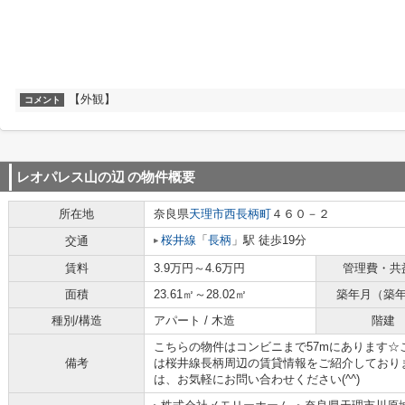
【外観】
コメント
レオパレス山の辺
の物件概要
所在地
奈良県
天理市
西長柄町
４６０－２
桜井線
「
長柄
」駅 徒歩19分
交通
賃料
3.9万円～4.6万円
管理費・共
面積
23.61㎡～28.02㎡
築年月（築
種別/構造
アパート / 木造
階建
こちらの物件はコンビニまで57mにあります
備考
は桜井線長柄周辺の賃貸情報をご紹介しており
は、お気軽にお問い合わせください(^^)