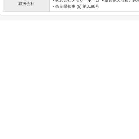
株式会社メモリーホーム
奈良県天理市川原城
取扱会社
奈良県知事 (6) 第3198号