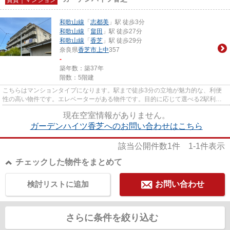
和歌山線
「
志都美
」駅 徒歩3分
和歌山線
「
畠田
」駅 徒歩27分
和歌山線
「
香芝
」駅 徒歩29分
奈良県
香芝市
上中
357
-
築年数：築37年
階数：5階建
こちらはマンションタイプになります。駅まで徒歩3分の立地が魅力的な、利便
性の高い物件です。エレベーターがある物件です。目的に応じて選べる2駅利用
可能な物件です。香芝市エリア...
現在空室情報がありません。
ガーデンハイツ香芝へのお問い合わせはこちら
該当公開件数
1
件
1-1
件表示
チェックした物件をまとめて
検討リストに追加
お問い合わせ
さらに条件を絞り込む