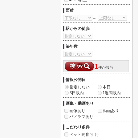
面積
～
駅からの徒歩
築年数
1
件が該当
情報公開日
指定しない
本日
3日以内
1週間以内
画像・動画あり
画像あり
動画あり
パノラマあり
こだわり条件
ペット飼育可
(-)