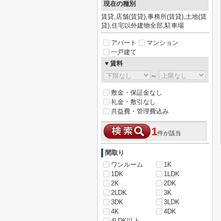
現在の種別
賃貸,店舗(賃貸),事務所(賃貸),土地(賃
貸),住宅以外建物全部,駐車場
アパート
マンション
一戸建て
▼賃料
～
敷金・保証金なし
礼金・敷引なし
共益費・管理費込み
1
件が該当
間取り
ワンルーム
1K
1DK
1LDK
2K
2DK
2LDK
3K
3DK
3LDK
4K
4DK
4LDK以上