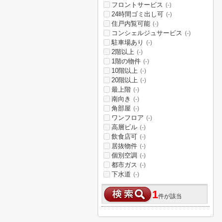
フロントサービス
(-)
24時間ゴミ出し可
(-)
住戸内覧可能
(-)
コンシェルジュサービス
(-)
駐車場あり
(-)
2階以上
(-)
1階の物件
(-)
10階以上
(-)
20階以上
(-)
最上階
(-)
南向き
(-)
角部屋
(-)
ワンフロア
(-)
高層ビル
(-)
飲食店可
(-)
居抜物件
(-)
個別空調
(-)
都市ガス
(-)
下水道
(-)
1
件が該当