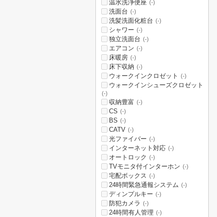
温水洗浄便座
(-)
洗面台
(-)
洗髪洗面化粧台
(-)
シャワー
(-)
独立洗面台
(-)
エアコン
(-)
床暖房
(-)
床下収納
(-)
ウォークインクロゼット
(-)
ウォークインシューズクロゼット
(-)
収納豊富
(-)
CS
(-)
BS
(-)
CATV
(-)
光ファイバー
(-)
インターネット対応
(-)
オートロック
(-)
TVモニタ付インターホン
(-)
宅配ボックス
(-)
24時間緊急通報システム
(-)
ディンプルキー
(-)
防犯カメラ
(-)
24時間有人管理
(-)