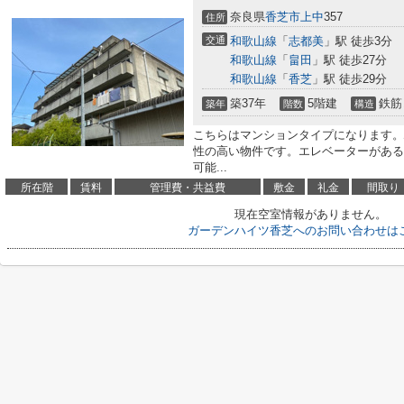
奈良県
香芝市
上中
357
住所
交通
和歌山線
「
志都美
」駅 徒歩3分
和歌山線
「
畠田
」駅 徒歩27分
和歌山線
「
香芝
」駅 徒歩29分
築37年
5階建
鉄筋
築年
階数
構造
こちらはマンションタイプになります。
性の高い物件です。エレベーターがある
可能...
所在階
賃料
管理費・共益費
敷金
礼金
間取り
現在空室情報がありません。
ガーデンハイツ香芝へのお問い合わせは