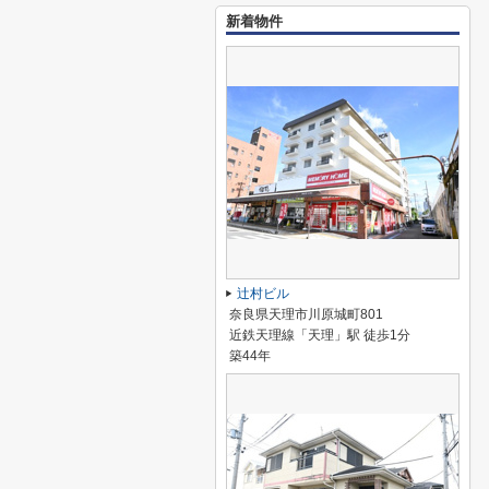
新着物件
辻村ビル
奈良県天理市川原城町801
近鉄天理線「天理」駅 徒歩1分
築44年