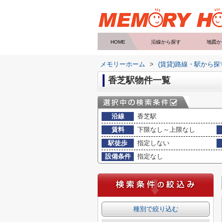
HOME
沿線から探す
地図か
メモリーホーム
>
(賃貸)路線・駅から探
香芝駅物件一覧
沿線
香芝駅
賃料
下限なし～上限なし
駅徒歩
指定しない
設備条件
指定なし
種別で絞り込む