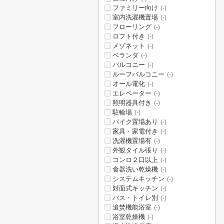
ファミリー向け
(-)
室内洗濯機置場
(-)
フローリング
(-)
ロフト付き
(-)
メゾネット
(-)
ベランダ
(-)
バルコニー
(-)
ルーフバルコニー
(-)
オール電化
(-)
エレベーター
(-)
照明器具付き
(-)
駐輪場
(-)
バイク置場あり
(-)
家具・家電付き
(-)
洗濯機置場有
(-)
外観タイル張り
(-)
コンロ２口以上
(-)
食器洗い乾燥機
(-)
システムキッチン
(-)
対面式キッチン
(-)
バス・トイレ別
(-)
追焚機能浴室
(-)
浴室乾燥機
(-)