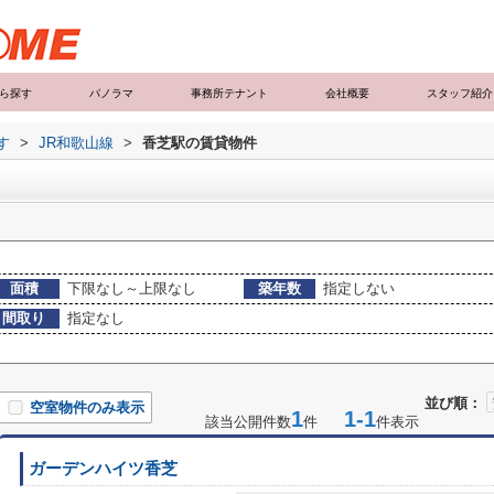
ら探す
パノラマ
事務所テナント
会社概要
スタッフ紹介
す
>
JR和歌山線
>
香芝駅の賃貸物件
面積
下限なし～上限なし
築年数
指定しない
間取り
指定なし
並び順：
空室物件のみ表示
1
1-1
該当公開件数
件
件表示
ガーデンハイツ香芝