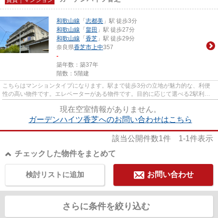
和歌山線
「
志都美
」駅 徒歩3分
和歌山線
「
畠田
」駅 徒歩27分
和歌山線
「
香芝
」駅 徒歩29分
奈良県
香芝市
上中
357
-
築年数：築37年
階数：5階建
こちらはマンションタイプになります。駅まで徒歩3分の立地が魅力的な、利便
性の高い物件です。エレベーターがある物件です。目的に応じて選べる2駅利用
可能な物件です。香芝市エリア...
現在空室情報がありません。
ガーデンハイツ香芝へのお問い合わせはこちら
該当公開件数
1
件
1-1
件表示
チェックした物件をまとめて
検討リストに追加
お問い合わせ
さらに条件を絞り込む