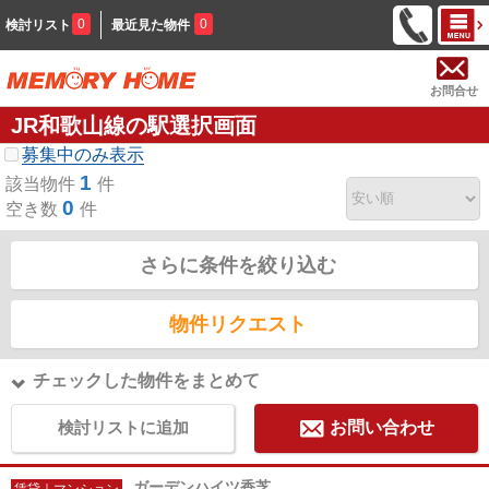
0
0
検討リスト
最近見た物件
お問合せ
JR和歌山線の駅選択画面
募集中のみ表示
1
該当物件
件
0
空き数
件
さらに条件を絞り込む
物件リクエスト
チェックした物件をまとめて
検討リストに追加
お問い合わせ
ガーデンハイツ香芝
賃貸｜マンション