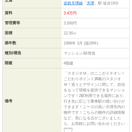
交通
近鉄天理線
「
天理
」駅 徒歩19分
賃料
3.4万円
管理費等
3,000円
面積
22.00㎡
築年数
1998年 3月 (築28年)
種別/構造
マンション/鉄骨造
階建
4階建
「スタジオＭ」のここがイチオシ！
こだわりポイント満載のスタジオ
Ｍ！造りとデザインに関して、自信
をもって情報を提供できるマンショ
ンです！2駅利用できる場所にあり、
備考
行き先に応じて乗車駅の使い分けが
できます！ニーズの高い天理市内の
物件です！こちらの物件の詳細情報
など、気になる点がございました
ら、お気軽にお問い合わせください
(*^^*)