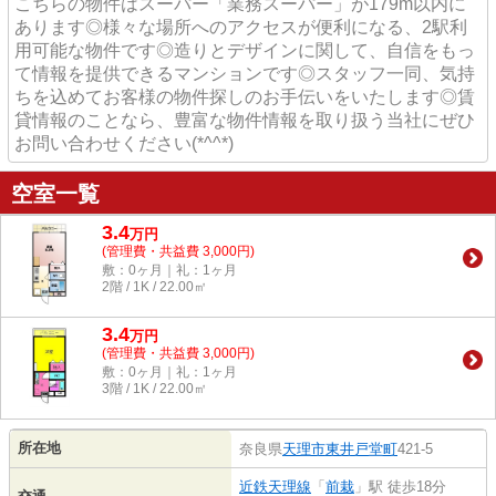
こちらの物件はスーパー「業務スーパー」が179m以内に
あります◎様々な場所へのアクセスが便利になる、2駅利
用可能な物件です◎造りとデザインに関して、自信をもっ
て情報を提供できるマンションです◎スタッフ一同、気持
ちを込めてお客様の物件探しのお手伝いをいたします◎賃
貸情報のことなら、豊富な物件情報を取り扱う当社にぜひ
お問い合わせください(*^^*)
空室一覧
3.4
万
円
(管理費・共益費 3,000円)
敷：0ヶ月｜礼：1ヶ月
2階 / 1K / 22.00㎡
3.4
万
円
(管理費・共益費 3,000円)
敷：0ヶ月｜礼：1ヶ月
3階 / 1K / 22.00㎡
所在地
奈良県
天理市
東井戸堂町
421-5
近鉄天理線
「
前栽
」駅 徒歩18分