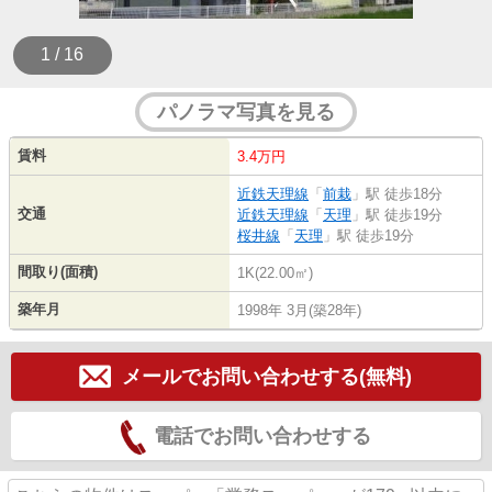
1 / 16
パノラマ写真を見る
賃料
3.4万円
近鉄天理線
「
前栽
」駅 徒歩18分
交通
近鉄天理線
「
天理
」駅 徒歩19分
桜井線
「
天理
」駅 徒歩19分
間取り(面積)
1K(22.00㎡)
築年月
1998年 3月(築28年)
メールでお問い合わせする(無料)
電話でお問い合わせする