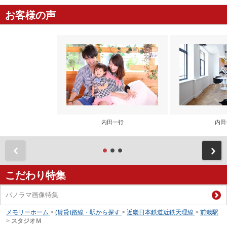
お客様の声
内田一行
内田
前
こだわり特集
パノラマ画像特集
メモリーホーム
>
(賃貸)路線・駅から探す
>
近畿日本鉄道近鉄天理線
>
前栽駅
>
スタジオＭ