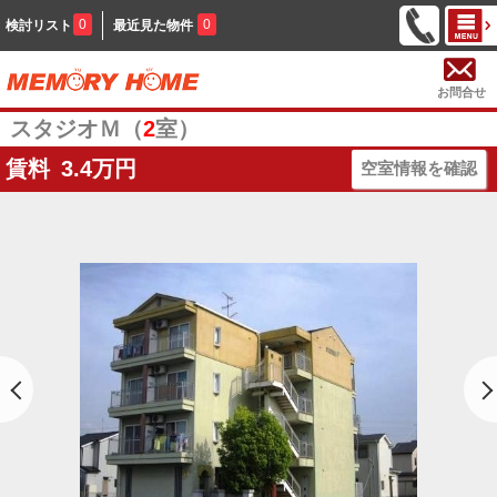
0
0
検討リスト
最近見た物件
お問合せ
スタジオＭ（
2
室）
賃料
3.4
万円
空室情報を確認