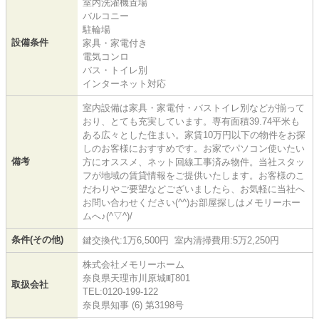
室内洗濯機置場
バルコニー
駐輪場
設備条件
家具・家電付き
電気コンロ
バス・トイレ別
インターネット対応
室内設備は家具・家電付・バストイレ別などが揃って
おり、とても充実しています。専有面積39.74平米も
ある広々とした住まい。家賃10万円以下の物件をお探
しのお客様におすすめです。お家でパソコン使いたい
備考
方にオススメ、ネット回線工事済み物件。当社スタッ
フが地域の賃貸情報をご提供いたします。お客様のこ
だわりやご要望などございましたら、お気軽に当社へ
お問い合わせください(^^)お部屋探しはメモリーホー
ムへ♪(^▽^)/
条件(その他)
鍵交換代:1万6,500円 室内清掃費用:5万2,250円
株式会社メモリーホーム
奈良県天理市川原城町801
取扱会社
TEL:0120-199-122
奈良県知事 (6) 第3198号