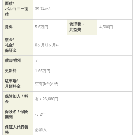
面積/
バルコニー面
39.74㎡/-
積
管理費・
賃料
5.6万円
4,500円
共益費
敷金/
礼金/
0ヶ月/1ヶ月/-
保証金
償却/敷引
-/-
更新料
1.65万円
駐車場/
空有(5台)/0円
月額料金
保険加入 / 料
有 / 26,680円
金
保険名 / 保険
- / 2年
期間
保証人代行義
必加入
務