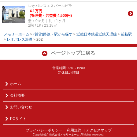
レオパレスエスパールビラ
4.1
万
円
(管理費・共益費 4,500円)
敷：0ヶ月｜礼：1ヶ月
2階 / 1K / 23.18㎡
メモリーホーム
>
(賃貸)路線・駅から探す
>
近畿日本鉄道近鉄天理線
>
前栽駅
>
レオパレス浪漫
>
202
ページトップに戻る
営業時間:9:30～19:00
定休日:水曜日
ホーム
会社概要
お問い合わせ
PCサイト
プライバシーポリシー
利用規約
｜アクセスマップ
｜
Copyright(c) 株式会社メモリーホーム All rights reserved.