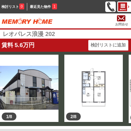
0
1
検討リスト
最近見た物件
お問合せ
レオパレス浪漫 202
賃料
5.6
万円
検討リストに追加
1/8
2/8