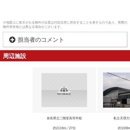
※地図上に表示される物件の位置は付近住所に所在することを表すものであり、実際の
物件所在地とは異なる場合がございます。
担当者のコメント
周辺施設
奈良県立二階堂高等学校
私立天理大
約2119m／27分
約1036