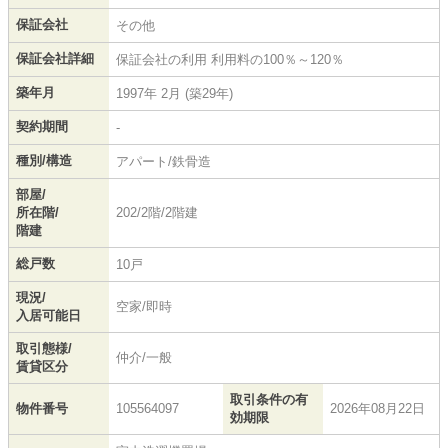
保証会社
その他
保証会社詳細
保証会社の利用 利用料の100％～120％
築年月
1997年 2月 (築29年)
契約期間
-
種別/構造
アパート/鉄骨造
部屋/
所在階/
202/2階/2階建
階建
総戸数
10戸
現況/
空家/即時
入居可能日
取引態様/
仲介/一般
賃貸区分
取引条件の有
物件番号
105564097
2026年08月22日
効期限