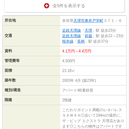
全5件を表示する
所在地
奈良県
天理市
東井戸堂町
３７１－６
近鉄天理線
「
天理
」駅 徒歩23分
交通
近鉄天理線
「
前栽
」駅 徒歩22～23分
桜井線
「
長柄
」駅 徒歩37分
賃料
4.1万円～4.4万円
管理費等
4,500円
面積
23.18㎡
築年数
2003年 4月 (築23年)
種別/構造
アパート/軽量鉄骨
階建
2階建
こだわりポイント満載のレオパレス
ＳＡＷＡＨ◎歩いて194mの場所に、
ザ・ビッグ エクストラ 天理店があり
ます◎こちらの物件はアパートです