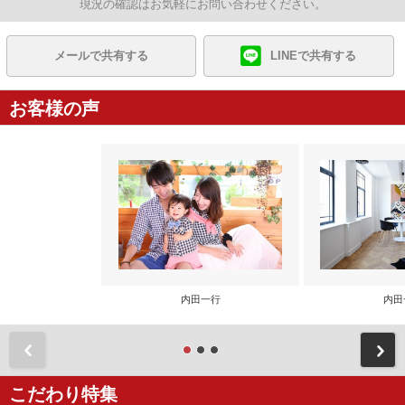
現況の確認はお気軽にお問い合わせください。
メールで共有する
LINEで共有する
お客様の声
内田一行
内田
前
こだわり特集