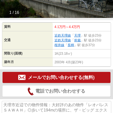
1 / 16
賃料
4.1万円～4.4万円
近鉄天理線
「
天理
」駅 徒歩23分
交通
近鉄天理線
「
前栽
」駅 徒歩23分
桜井線
「
長柄
」駅 徒歩37分
間取り(面積)
1K(23.18㎡)
築年月
2003年 4月(築23年)
メールでお問い合わせする(無料)
電話でお問い合わせする
天理市近辺での物件情報：大好評のあの物件「レオパレス
ＳＡＷＡＨ」◎歩いて194mの場所に、ザ・ビッグ エクス