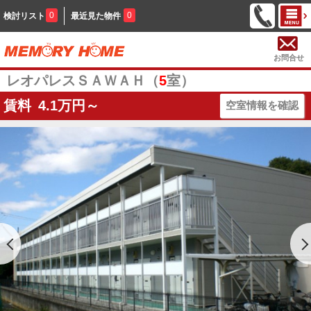
0
0
検討リスト
最近見た物件
お問合せ
レオパレスＳＡＷＡＨ（
5
室）
賃料
4.1
万円～
空室情報を確認