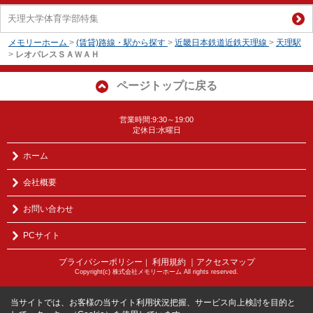
天理大学体育学部特集
メモリーホーム
>
(賃貸)路線・駅から探す
>
近畿日本鉄道近鉄天理線
>
天理駅
>
レオパレスＳＡＷＡＨ
ページトップに戻る
営業時間:9:30～19:00
定休日:水曜日
ホーム
会社概要
お問い合わせ
PCサイト
プライバシーポリシー
利用規約
｜アクセスマップ
｜
Copyright(c) 株式会社メモリーホーム All rights reserved.
当サイトでは、お客様の当サイト利用状況把握、サービス向上検討を目的と