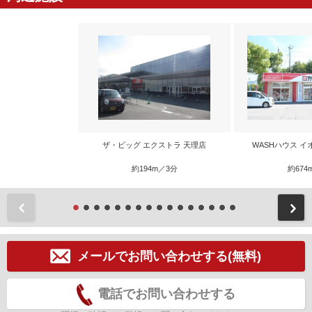
ザ・ビッグ エクストラ 天理店
WASHハウス 
約194m／3分
約674
前
メールでお問い合わせする(無料)
電話でお問い合わせする