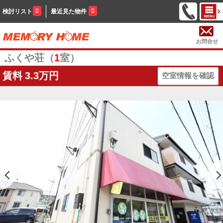
0
0
検討リスト
最近見た物件
お問合せ
ふくや荘（
1
室）
賃料
3.3万円
空室情報を確認