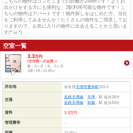
こちらの物件はコンビニまでの距離が248mです！よくお
出かけをする方にも便利な、2駅利用可能な物件です！こ
ちらの物件はアパートです！物件探しをはじめた方、当社
をご利用してみませんか！たくさんの物件をご用意してお
りますので、お気に入りの物件に出会えることかと思いま
す(*´ω`*)
空室一覧
3.3
万
円
(管理費・共益費 -)
敷：0ヶ月｜礼：0ヶ月
1階 / 1R / 22.80㎡
所在地
奈良県
天理市
豊井町
103-3
近鉄天理線
「
天理
」駅 徒歩26分
交通
近鉄天理線
「
前栽
」駅 徒歩43分
賃料
3.3万円
管理費等
-
面積
22.80㎡