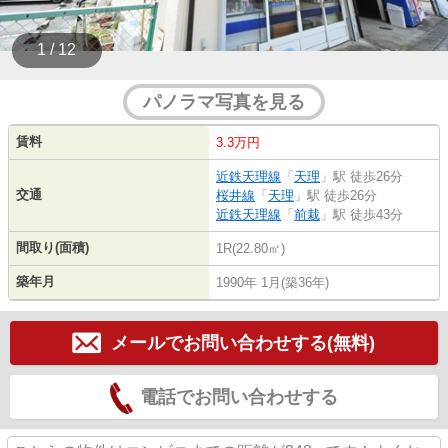
1 / 12
パノラマ写真を見る
賃料
3.3万円
近鉄天理線
「
天理
」駅 徒歩26分
交通
桜井線
「
天理
」駅 徒歩26分
近鉄天理線
「
前栽
」駅 徒歩43分
間取り(面積)
1R(22.80㎡)
築年月
1990年 1月(築36年)
メールでお問い合わせする(無料)
電話でお問い合わせする