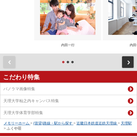
内田一行
内田
前
こだわり特集
パノラマ画像特集
天理大学杣之内キャンパス特集
天理大学体育学部特集
メモリーホーム
>
(賃貸)路線・駅から探す
>
近畿日本鉄道近鉄天理線
>
天理駅
>
ふくや荘