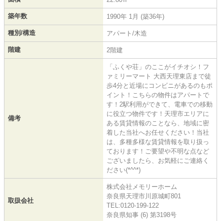
築年数
1990年 1月 (築36年)
種別/構造
アパート/木造
階建
2階建
「ふくや荘」のここがイチオシ！フ
ァミリーマート 大西天理東店まで徒
歩4分と近場にコンビニがあるのもポ
イント！こちらの物件はアパートで
す！2駅利用ができて、電車での移動
に役立つ物件です！天理市エリアに
備考
ある賃貸情報のことなら、地域に密
着した当社へお任せください！当社
は、多種多様な賃貸情報を取り扱っ
ております！ご要望や不明な点など
ございましたら、お気軽にご連絡く
ださい(*^^*)
株式会社メモリーホーム
奈良県天理市川原城町801
取扱会社
TEL:0120-199-122
奈良県知事 (6) 第3198号