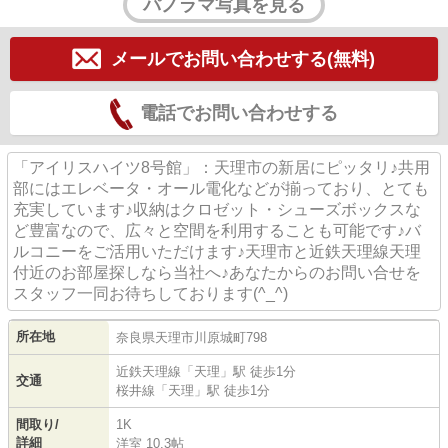
パノラマ写真を見る
メールでお問い合わせする(無料)
電話でお問い合わせする
「アイリスハイツ8号館」：天理市の新居にピッタリ♪共用
部にはエレベータ・オール電化などが揃っており、とても
充実しています♪収納はクロゼット・シューズボックスな
ど豊富なので、広々と空間を利用することも可能です♪バ
ルコニーをご活用いただけます♪天理市と近鉄天理線天理
付近のお部屋探しなら当社へ♪あなたからのお問い合せを
スタッフ一同お待ちしております(^_^)
所在地
奈良県
天理市
川原城町
798
近鉄天理線
「
天理
」駅 徒歩1分
交通
桜井線
「
天理
」駅 徒歩1分
間取り/
1K
詳細
洋室 10.3帖