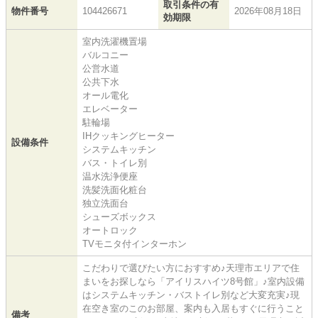
取引条件の有
物件番号
104426671
2026年08月18日
効期限
室内洗濯機置場
バルコニー
公営水道
公共下水
オール電化
エレベーター
駐輪場
IHクッキングヒーター
設備条件
システムキッチン
バス・トイレ別
温水洗浄便座
洗髪洗面化粧台
独立洗面台
シューズボックス
オートロック
TVモニタ付インターホン
こだわりで選びたい方におすすめ♪天理市エリアで住
まいをお探しなら「アイリスハイツ8号館」♪室内設備
はシステムキッチン・バストイレ別など大変充実♪現
在空き室のこのお部屋、案内も入居もすぐに行うこと
備考