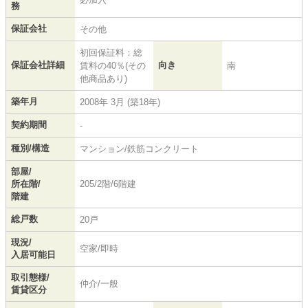
務
保証会社
その他
初回保証料：総
保証会社詳細
向き
賃料の40％(その
南
他商品あり)
築年月
2008年 3月 (築18年)
契約期間
-
種別/構造
マンション/鉄筋コンクリート
部屋/
所在階/
205/2階/6階建
階建
総戸数
20戸
現況/
空家/即時
入居可能日
取引態様/
仲介/一般
賃貸区分