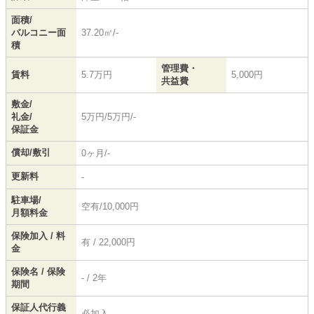
面積/
バルコニー面
37.20㎡/-
積
管理費・
賃料
5.7万円
5,000円
共益費
敷金/
礼金/
5万円/5万円/-
保証金
償却/敷引
0ヶ月/-
更新料
-
駐車場/
空有/10,000円
月額料金
保険加入 / 料
有 / 22,000円
金
保険名 / 保険
- / 2年
期間
保証人代行義
必加入