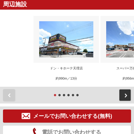
周辺施設
ドン・キホーテ天理店
スーパー万
約990m／13分
約956
前
メールでお問い合わせする(無料)
電話でお問い合わせする