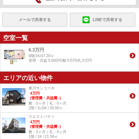
メールで共有する
LINEで共有する
空室一覧
6.3万円
6階/1K/37.20㎡
管理・共益:5,000円/敷:5万円/礼:5万円
エリアの近い物件
東川サンコーポ
4
万
円
(管理費・共益費 -)
敷：0ヶ月｜礼：0ヶ月
2階 / 1LDK / 30.00㎡
ウエストパディ
4
万
円
(管理費・共益費 -)
敷：0ヶ月｜礼：0ヶ月
1階 / 1K / 21.56㎡