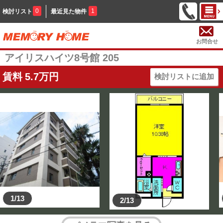
0
1
検討リスト
最近見た物件
お問合せ
アイリスハイツ8号館 205
賃料
5.7
万円
検討リストに追加
1/13
2/13