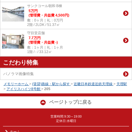
サンクコール朝和 B棟
5
万
円
(管理費・共益費 4,500円)
敷：0ヶ月｜礼：0万円
2階 / 2LDK / 51.37㎡
守目堂店舗
7.7
万
円
(管理費・共益費 -)
敷：1ヶ月｜礼：1ヶ月
1階 / - / 33.12㎡
こだわり特集
パノラマ画像特集
メモリーホーム
>
(賃貸)路線・駅から探す
>
近畿日本鉄道近鉄天理線
>
天理駅
>
アイリスハイツ8号館
>
205
ページトップに戻る
営業時間:9:30～19:00
定休日:水曜日
ホーム