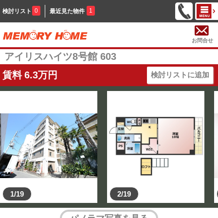
0
1
検討リスト
最近見た物件
お問合せ
アイリスハイツ8号館 603
賃料
6.3
万円
検討リストに追加
1/19
2/19