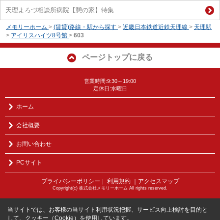
天理よろづ相談所病院【憩の家】特集
メモリーホーム
>
(賃貸)路線・駅から探す
>
近畿日本鉄道近鉄天理線
>
天理駅
>
アイリスハイツ8号館
>
603
ページトップに戻る
営業時間:9:30～19:00
定休日:水曜日
ホーム
会社概要
お問い合わせ
PCサイト
プライバシーポリシー
利用規約
｜アクセスマップ
｜
Copyright(c) 株式会社メモリーホーム All rights reserved.
当サイトでは、お客様の当サイト利用状況把握、サービス向上検討を目的と
して、クッキー（Cookie）を使用しています。