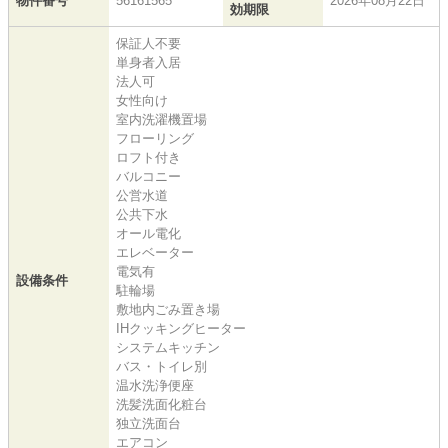
物件番号
56161565
2026年08月22日
効期限
保証人不要
単身者入居
法人可
女性向け
室内洗濯機置場
フローリング
ロフト付き
バルコニー
公営水道
公共下水
オール電化
エレベーター
電気有
設備条件
駐輪場
敷地内ごみ置き場
IHクッキングヒーター
システムキッチン
バス・トイレ別
温水洗浄便座
洗髪洗面化粧台
独立洗面台
エアコン