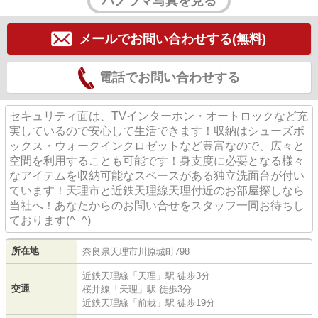
パノラマ写真を見る
メールでお問い合わせする(無料)
電話でお問い合わせする
セキュリティ面は、TVインターホン・オートロックなど充
実しているので安心して生活できます！収納はシューズボ
ックス・ウォークインクロゼットなど豊富なので、広々と
空間を利用することも可能です！身支度に必要となる様々
なアイテムを収納可能なスペースがある独立洗面台が付い
ています！天理市と近鉄天理線天理付近のお部屋探しなら
当社へ！あなたからのお問い合せをスタッフ一同お待ちし
ております(^_^)
所在地
奈良県
天理市
川原城町
798
近鉄天理線
「
天理
」駅 徒歩3分
交通
桜井線
「
天理
」駅 徒歩3分
近鉄天理線
「
前栽
」駅 徒歩19分