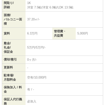
間取り/
1K
詳細
洋室 7.5帖
/
洋室 6.0帖
/
LDK 13.5帖
面積/
バルコニー面
37.20㎡/-
積
管理費・
賃料
6.3万円
5,000円
共益費
敷金/
礼金/
5万円/5万円/-
保証金
償却/敷引
0ヶ月/-
更新料
-
駐車場/
空有/10,000円
月額料金
保険加入 / 料
有 / -
金
保証人代行義
必加入
務