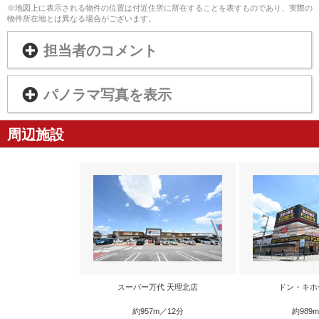
※地図上に表示される物件の位置は付近住所に所在することを表すものであり、実際の
物件所在地とは異なる場合がございます。
担当者のコメント
パノラマ写真を表示
周辺施設
スーパー万代 天理北店
ドン・キホ
約957m／12分
約989