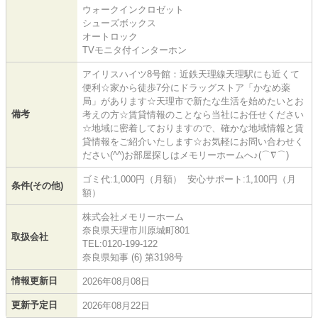
ウォークインクロゼット
シューズボックス
オートロック
TVモニタ付インターホン
アイリスハイツ8号館：近鉄天理線天理駅にも近くて
便利☆家から徒歩7分にドラッグストア「かなめ薬
局」があります☆天理市で新たな生活を始めたいとお
備考
考えの方☆賃貸情報のことなら当社にお任せください
☆地域に密着しておりますので、確かな地域情報と賃
貸情報をご紹介いたします☆お気軽にお問い合わせく
ださい(^^)お部屋探しはメモリーホームへ♪(⌒∇⌒)
ゴミ代:1,000円（月額） 安心サポート:1,100円（月
条件(その他)
額）
株式会社メモリーホーム
奈良県天理市川原城町801
取扱会社
TEL:0120-199-122
奈良県知事 (6) 第3198号
情報更新日
2026年08月08日
更新予定日
2026年08月22日