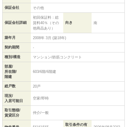
保証会社
その他
初回保証料：総
保証会社詳細
向き
賃料40％（その
南
他商品あり）
築年月
2008年 3月 (築18年)
契約期間
-
種別/構造
マンション/鉄筋コンクリート
部屋/
所在階/
603/6階/6階建
階建
総戸数
20戸
現況/
空家/即時
入居可能日
取引態様/
仲介/一般
賃貸区分
取引条件の有