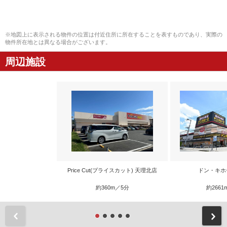
※地図上に表示される物件の位置は付近住所に所在することを表すものであり、実際の
物件所在地とは異なる場合がございます。
周辺施設
Price Cut(プライスカット) 天理北店
ドン・キホ
約360m／5分
約2661
前