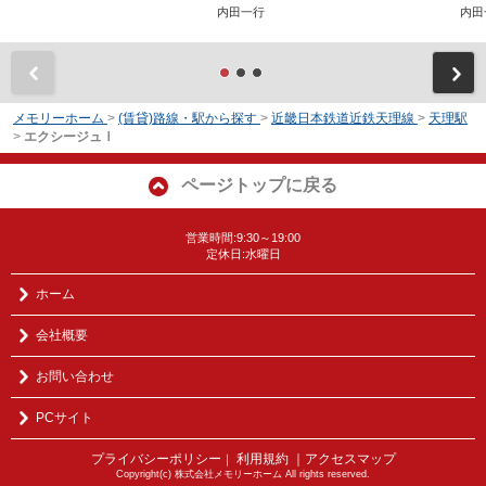
内田一行
内田
前
メモリーホーム
>
(賃貸)路線・駅から探す
>
近畿日本鉄道近鉄天理線
>
天理駅
>
エクシージュⅠ
ページトップに戻る
営業時間:9:30～19:00
定休日:水曜日
ホーム
会社概要
お問い合わせ
PCサイト
プライバシーポリシー
利用規約
｜アクセスマップ
｜
Copyright(c) 株式会社メモリーホーム All rights reserved.