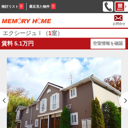
0
0
検討リスト
最近見た物件
お問合せ
エクシージュⅠ（
1
室）
賃料
5.1万円
空室情報を確認