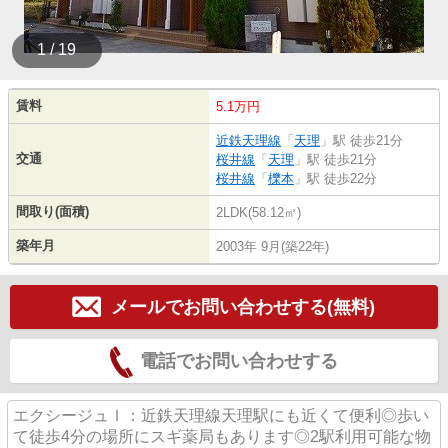
1 / 19
賃料
5.1万円
近鉄天理線
「
天理
」駅 徒歩21分
交通
桜井線
「
天理
」駅 徒歩21分
桜井線
「
櫟本
」駅 徒歩22分
間取り(面積)
2LDK(58.12㎡)
築年月
2003年 9月(築22年)
メールでお問い合わせする(無料)
電話でお問い合わせする
エクシージュⅠ：近鉄天理線天理駅にも近くて便利◎歩い
て徒歩4分の場所にスギ薬局もあります◎2駅利用可能な物