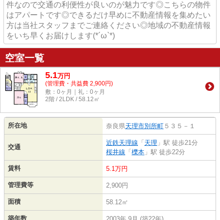
件なので交通の利便性が良いのが魅力です◎こちらの物件
はアパートです◎できるだけ早めに不動産情報を集めたい
方は当社スタッフまでご連絡ください◎地域の不動産情報
をいち早くお届けします(*´ω`*)
空室一覧
5.1
万
円
(管理費・共益費 2,900円)
敷：0ヶ月｜礼：0ヶ月
2階 / 2LDK / 58.12㎡
所在地
奈良県
天理市
別所町
５３５－１
近鉄天理線
「
天理
」駅 徒歩21分
交通
桜井線
「
櫟本
」駅 徒歩22分
賃料
5.1万円
管理費等
2,900円
面積
58.12㎡
築年数
2003年 9月 (築22年)