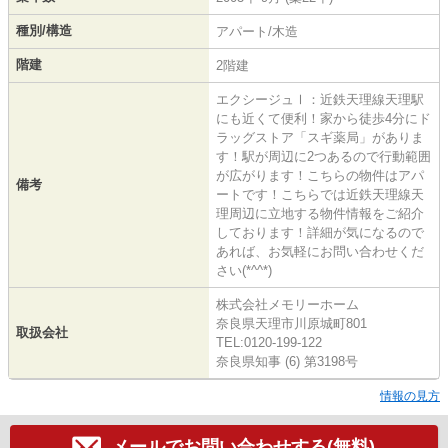
種別/構造
アパート/木造
階建
2階建
エクシージュⅠ：近鉄天理線天理駅
にも近くて便利！家から徒歩4分にド
ラッグストア「スギ薬局」がありま
す！駅が周辺に2つあるので行動範囲
が広がります！こちらの物件はアパ
備考
ートです！こちらでは近鉄天理線天
理周辺に立地する物件情報をご紹介
しております！詳細が気になるので
あれば、お気軽にお問い合わせくだ
さい(*^^*)
株式会社メモリーホーム
奈良県天理市川原城町801
取扱会社
TEL:0120-199-122
奈良県知事 (6) 第3198号
情報の見方
メールでお問い合わせする(無料)